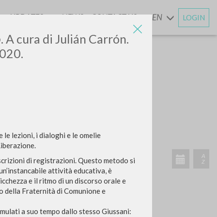
UPDATES
NEWS
CONTACT US
EN
LOGIN
AND
o
. A cura di Julián Carrón.
2020.
e lezioni, i dialoghi e le omelie
RECENT ACTIVITIES
Liberazione.
A
rascrizioni di registrazioni. Questo metodo si
Z
un’instancabile attività educativa, è
cchezza e il ritmo di un discorso orale e
io della Fraternità di Comunione e
ormulati a suo tempo dallo stesso Giussani: