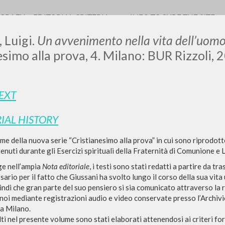
OGRAFY
EDITORIAL CRITERIA
INFO TO SURF THE SITE
 Luigi.
Un avvenimento nella vita dell’uom
esimo alla prova, 4. Milano: BUR Rizzoli, 
TEXT
0
RESULTS FOUND
IAL HISTORY
View details by type
e della nuova serie “Cristianesimo alla prova” in cui sono riprodotte l
LANGUAGE
AUTHOR
YEAR
tenuti durante gli Esercizi spirituali della Fraternità di Comunione e 
ge nell’ampia
Nota editoriale
, i testi sono stati redatti a partire da t
sario per il fatto che Giussani ha svolto lungo il corso della sua vita 
ndi che gran parte del suo pensiero si sia comunicato attraverso la ri
 noi mediante registrazioni audio e video conservate presso l’Archiv
 a Milano.
olti nel presente volume sono stati elaborati attenendosi ai criteri f
MORE RESULTS