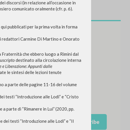
dei discorsi (in relazione all’occasione in
nsiero comunicato oralmente (cfr. p. 6).
qui pubblicati per la prima volta in forma
dei redattori Carmine Di Martino e Onorato
lla Fraternità che ebbero luogo a Rimini dal
uscripto
destinato alla circolazione interna
e e Liberazione: Appunti dalle
te le sintesi delle lezioni tenute
NEWSLETTER
ono a parte delle pagine 11-16 del volume
Get updates on new releases,
ei testi “Introduzione alle Lodi” e “Cristo
events and editorial projects.
 a parte di “Rimanere in Lui” (2020, pp.
dei testi “Introduzione alle Lodi” e “Il
Subscribe