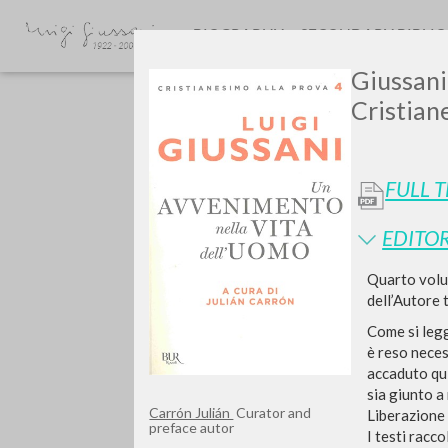
BIOGRAPHY
SECONDARY BIBLI
Giussani,
Cristian
FULL 
EDITOR
TYPE OF WORK
Quarto volum
dell’Autore 
Come si leg
è reso neces
accaduto qui
sia giunto a
Carrón Julián
Curator and
Liberazione
preface autor
I testi racc