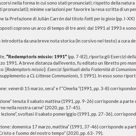
scorsi nella forma in cui sono stati pronunciati; rispetto della natura 
ti pronunciati); minime variazioni per favorire la resa scritta di un pe
me la Prefazione di Julián Carrón dal titolo
Fatti per la gioia
(pp. I-XX)
proposti coprono un arco di tempo di tre anni: dal 1991 al 1993 e sono 
 introdotta da una breve nota storica (in corsivo nel testo) a cura 
te,
“Redemptoris missio: 1991”
(pp. 7-82), riporta gli Esercizi de
zo 1991. A breve distanza dall’evento, fu editato un libretto
pro man
o: [
Redemptoris missio
]:
Esercizi Spirituali della Fraternità di Comunion
(supplemento a
CL-
Litterae Communionis,
5 1991). In esso sono riporta
BROWSE
LANGUAGE
one: venerdì 15 marzo, sera” e l’“Omelia ”(1991, pp. 3-8) corrispond
.
Advanced search »
Italian
zione” tenuta il sabato mattina (1991, pp. 9-26) corrisponde a parte d
Il PerCorso
English
arne nella nostra carne” (2020, pp. 17-45).
Contact us
Spanish
lezione”, svoltasi il sabato pomeriggio (1991, pp. 27-36), corrisponde
Login
zione: domenica 17 marzo, mattina” (1991, 37-46) corrisponde a parte 
Cristo e l’uomo del nostro tempo” (2020, pp. 63- 79).