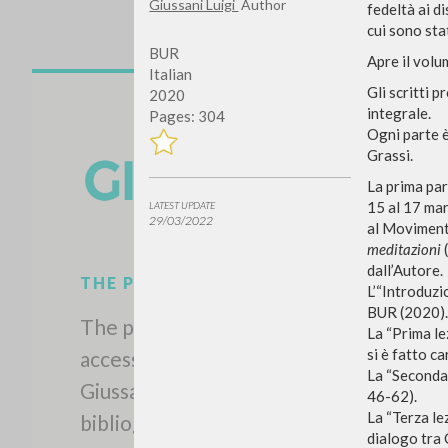
Giussani Luigi
Author
fedeltà ai di
cui sono sta
BUR
Apre il volu
Italian
Gli scritti 
2020
integrale.
Pages: 304
Ogni parte è
Grassi.
La prima par
15 al 17 mar
LATEST UPDATE
29/03/2022
al Moviment
meditazioni
dall’Autore.
THE PROJECT
L’“Introduzi
BUR (2020)
The portal collects and gives
La “Prima le
si è fatto c
access to the writings of Luigi
La “Seconda 
Giussani: nearly 5,000
46-62).
La “Terza le
bibliographic references, full
dialogo tra 