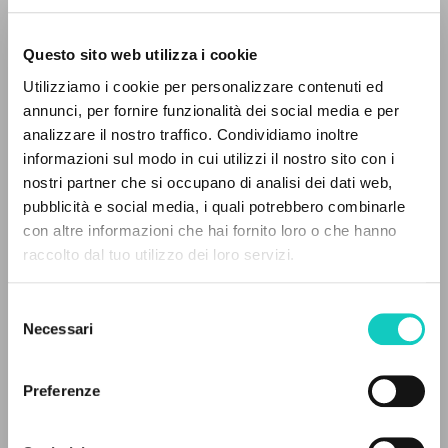
Questo sito web utilizza i cookie
ADVANCED SEARCH »
Utilizziamo i cookie per personalizzare contenuti ed
A
Z
annunci, per fornire funzionalità dei social media e per
analizzare il nostro traffico. Condividiamo inoltre
0
RESULTS FOUND
informazioni sul modo in cui utilizzi il nostro sito con i
nostri partner che si occupano di analisi dei dati web,
pubblicità e social media, i quali potrebbero combinarle
con altre informazioni che hai fornito loro o che hanno
raccolto dal tuo utilizzo dei loro servizi.
MORE RESULTS
Giussani Luigi
Author
Lapuente Gonzalo
Translator
Selezione
Oriol José Miguel
Translator
Necessari
del
consenso
Spanish
Preferenze
CL-Litterae Communionis
1992
Pages: 73