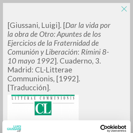
LUIGI
[Giussani, Luigi]. [
Dar la vida por
la obra de Otro: Apuntes de los
Ejercicios de la Fraternidad de
GIUSSANI
Comunión y Liberación
:
Rímini 8-
10 mayo 1992
]. Cuaderno, 3.
scritti
Madrid: CL-Litterae
Communionis, [1992].
[Traducción].