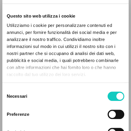
Questo sito web utilizza i cookie
ADVANCED SEARCH »
Utilizziamo i cookie per personalizzare contenuti ed
A
Z
annunci, per fornire funzionalità dei social media e per
analizzare il nostro traffico. Condividiamo inoltre
0
RESULTS FOUND
informazioni sul modo in cui utilizzi il nostro sito con i
nostri partner che si occupano di analisi dei dati web,
Farina Renato
Interview
pubblicità e social media, i quali potrebbero combinarle
Giussani Luigi
Author
con altre informazioni che hai fornito loro o che hanno
raccolto dal tuo utilizzo dei loro servizi.
Portuguese
MORE RESULTS
CL-Litterae Communionis Portugal
1992
Selezione
Pages: 3
Necessari
del
consenso
Preferenze
LATEST UPDATE
20/06/2023