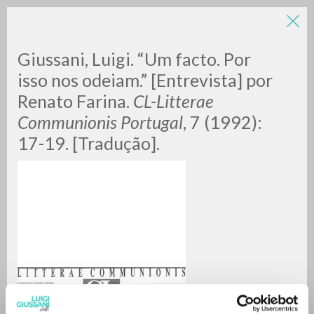
LUIGI
Giussani, Luigi. “Um facto. Por
isso nos odeiam.” [Entrevista] por
Renato Farina.
CL-Litterae
GIUSSANI
Communionis Portugal
, 7 (1992):
17-19. [Tradução].
scritti