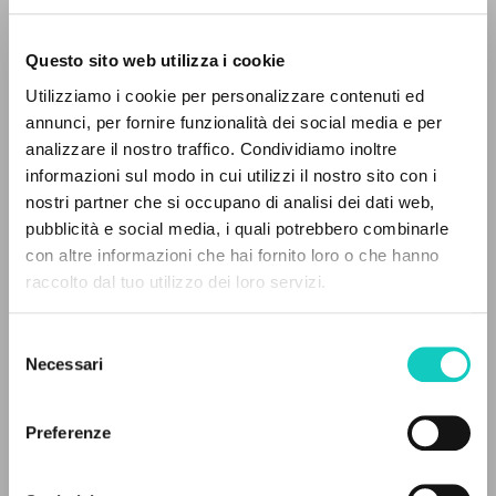
Questo sito web utilizza i cookie
Utilizziamo i cookie per personalizzare contenuti ed
Farina Renato
Interview
annunci, per fornire funzionalità dei social media e per
Giussani Luigi
Author
analizzare il nostro traffico. Condividiamo inoltre
informazioni sul modo in cui utilizzi il nostro sito con i
Italian
nostri partner che si occupano di analisi dei dati web,
Il Sabato
pubblicità e social media, i quali potrebbero combinarle
1992
THE PROJECT
con altre informazioni che hai fornito loro o che hanno
Pages: 2
raccolto dal tuo utilizzo dei loro servizi.
The portal collects and gives access to the
writings of Luigi Giussani: nearly 5,000
Selezione
bibliographic references, full texts in 5
LATEST UPDATE
Necessari
del
03/10/2024
languages, and dedicated thematic sections.
consenso
Preferenze
BROWSE
READ THE FULL TEXT OF THE AVAILABLE