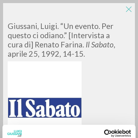
Giussani, Luigi. “Un evento. Per
questo ci odiano.” [Intervista a
cura di] Renato Farina.
Il Sabato
,
aprile 25, 1992, 14-15.
ADVANCED SEARCH »
A
Z
0
RESULTS FOUND
MORE RESULTS