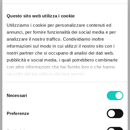
Questo sito web utilizza i cookie
Utilizziamo i cookie per personalizzare contenuti ed
annunci, per fornire funzionalità dei social media e per
analizzare il nostro traffico. Condividiamo inoltre
Giussani Luigi
Author
informazioni sul modo in cui utilizzi il nostro sito con i
nostri partner che si occupano di analisi dei dati web,
French
pubblicità e social media, i quali potrebbero combinarle
Litterae Communionis-Traces
THE PROJECT
con altre informazioni che hai fornito loro o che hanno
2001
Pages: 2
raccolto dal tuo utilizzo dei loro servizi.
The portal collects and gives access to the
writings of Luigi Giussani: nearly 5,000
Selezione
bibliographic references, full texts in 5
Necessari
del
LATEST UPDATE
languages, and dedicated thematic sections.
consenso
23/06/2020
Preferenze
BROWSE