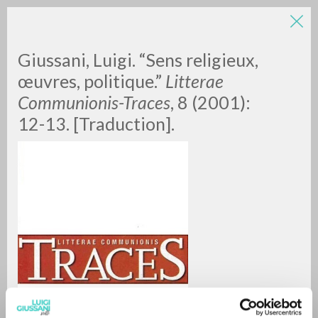
Giussani, Luigi. “Sens religieux,
œuvres, politique.”
Litterae
Communionis-Traces
, 8 (2001):
12-13. [Traduction].
ADVANCED SEARCH »
A
Z
0
RESULTS FOUND
MORE RESULTS