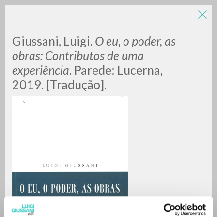
LUIGI
Giussani, Luigi.
O eu, o poder, as
obras: Contributos de uma
experiência
. Parede: Lucerna,
GIUSSANI
2019. [Tradução].
scritti