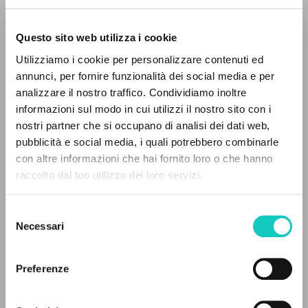
Questo sito web utilizza i cookie
ADVANCED SEARCH »
Utilizziamo i cookie per personalizzare contenuti ed
A
Z
annunci, per fornire funzionalità dei social media e per
analizzare il nostro traffico. Condividiamo inoltre
0
RESULTS FOUND
informazioni sul modo in cui utilizzi il nostro sito con i
Costa e Silva Sofia
Translator
nostri partner che si occupano di analisi dei dati web,
Giussani Luigi
Author
pubblicità e social media, i quali potrebbero combinarle
con altre informazioni che hai fornito loro o che hanno
Lucerna
raccolto dal tuo utilizzo dei loro servizi.
MORE RESULTS
Portuguese
2019
Pages: 288
Selezione
Necessari
del
consenso
Preferenze
LATEST UPDATE
20/06/2023