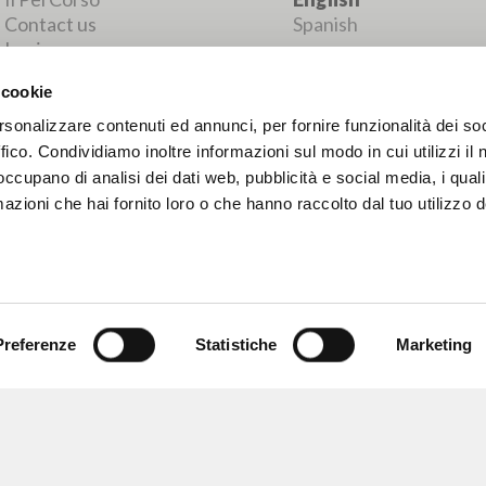
MORE RESULTS
 cookie
rsonalizzare contenuti ed annunci, per fornire funzionalità dei so
ffico. Condividiamo inoltre informazioni sul modo in cui utilizzi il 
 occupano di analisi dei dati web, pubblicità e social media, i qual
azioni che hai fornito loro o che hanno raccolto dal tuo utilizzo d
Preferenze
Statistiche
Marketing
BROWSE
LANGUAGE
Advanced search »
Italian
Il PerCorso
English
Contact us
Spanish