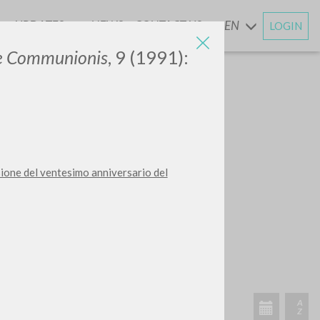
UPDATES
NEWS
CONTACT US
EN
LOGIN
AND
ae Communionis
, 9 (1991):
sione del ventesimo anniversario del