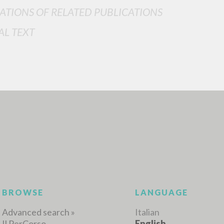
ATIONS OF RELATED PUBLICATIONS
AL TEXT
ADVANCED SEAR
ou want even more precise results? Use the
0
RESULTS FOUND
View details by type
LANGUAGE
AUTHOR
YEAR