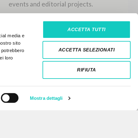
ACCETTA TUTTI
cial media e
nostro sito
ACCETTA SELEZIONATI
i potrebbero
ei loro
RIFIUTA
Mostra dettagli
NEWSLETTER
Get updates on new releases,
events and editorial projects.