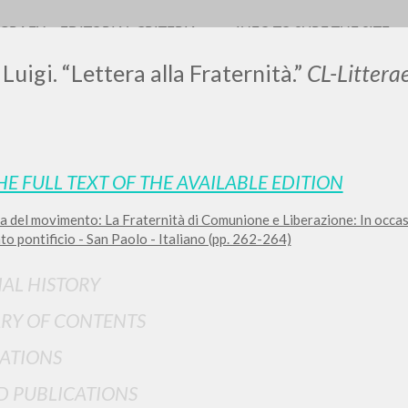
OGRAFY
EDITORIAL CRITERIA
INFO TO SURF THE SITE
Luigi. “Lettera alla Fraternità.”
CL-Litter
LUIGI
HE FULL TEXT OF THE AVAILABLE EDITION
a del movimento: La Fraternità di Comunione e Liberazione: In occa
SSANI
o pontificio - San Paolo - Italiano (pp. 262-264)
IAL HISTORY
scritti
RY OF CONTENTS
ATIONS
D PUBLICATIONS