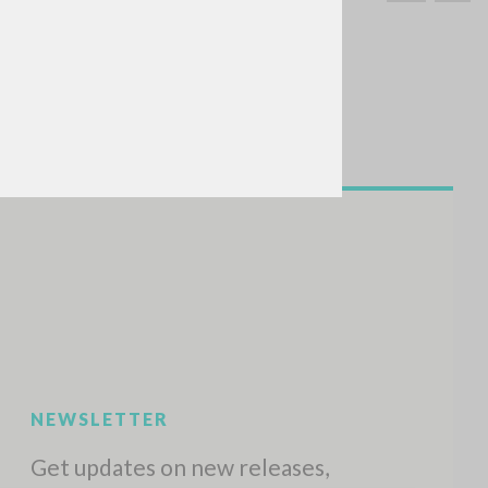
SEARCH
Exact phrase
CH »
RECENT ACTIVITIES
A
Z