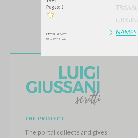
1991
TRANSL
Pages: 1
ORIGIN
NAMES
LATEST UPDATE
08/02/2024
Do y
TYPE OF WORK