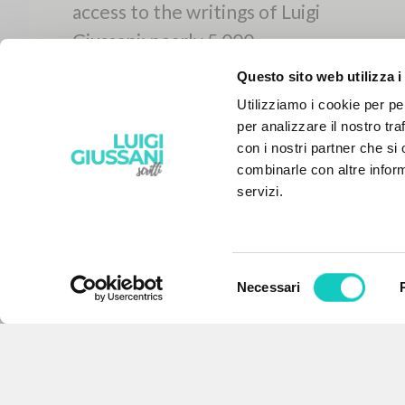
Questo sito web utilizza i
Utilizziamo i cookie per pe
per analizzare il nostro tra
con i nostri partner che si
combinarle con altre inform
servizi.
Selezione
Necessari
del
THE PROJECT
consenso
The portal collects and gives
access to the writings of Luigi
Giussani: nearly 5,000