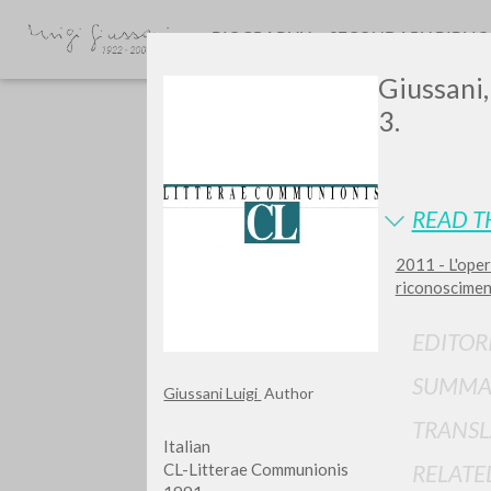
BIOGRAPHY
SECONDARY BIBLI
Giussani, 
3.
READ T
2011 - L'oper
GIU
riconosciment
EDITOR
SUMMA
Giussani Luigi
Author
TRANSL
Italian
CL-Litterae Communionis
RELATE