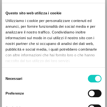
Questo sito web utilizza i cookie
Utilizziamo i cookie per personalizzare contenuti ed
annunci, per fornire funzionalità dei social media e per
analizzare il nostro traffico. Condividiamo inoltre
Giussani Luigi
Author
informazioni sul modo in cui utilizzi il nostro sito con i
nostri partner che si occupano di analisi dei dati web,
Portoghese BR
pubblicità e social media, i quali potrebbero combinarle
CL-Comunhão e Libertação
THE PROJECT
con altre informazioni che hai fornito loro o che hanno
1991
Pages: 1
raccolto dal tuo utilizzo dei loro servizi.
The portal collects and gives access to the
writings of Luigi Giussani: nearly 5,000
Selezione
bibliographic references, full texts in 5
Necessari
del
LATEST UPDATE
languages, and dedicated thematic sections.
consenso
02/08/2024
Preferenze
BROWSE