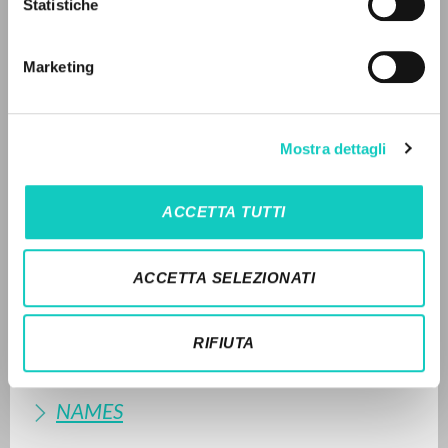
Statistiche
Advanced search »
READ THE FULL TEXT OF THE AVAILABLE
Il PerCorso
EDITION
Contact us
Marketing
Login
1992 - As Cartas à Fraternidade - CL-Litterae
Communionis - Portoghese BR (pp. 33-34)
EDITORIAL HISTORY
LANGUAGE
Mostra dettagli
SUMMARY OF CONTENTS
Italian
English
Spanish
ACCETTA TUTTI
TRANSLATIONS
NEWSLETTER
RELATED PUBLICATIONS
ACCETTA SELEZIONATI
Get updates on new releases, events and
TRANSLATIONS OF RELATED
editorial projects.
PUBLICATIONS
RIFIUTA
ORIGINAL TEXT
NAMES
Subscribe