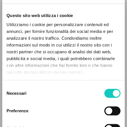
Questo sito web utilizza i cookie
ADVANCED SEARCH »
Utilizziamo i cookie per personalizzare contenuti ed
A
Z
annunci, per fornire funzionalità dei social media e per
analizzare il nostro traffico. Condividiamo inoltre
0
RESULTS FOUND
informazioni sul modo in cui utilizzi il nostro sito con i
nostri partner che si occupano di analisi dei dati web,
pubblicità e social media, i quali potrebbero combinarle
Giussani Luigi
Author
con altre informazioni che hai fornito loro o che hanno
Sarco Giorgio
Interview
raccolto dal tuo utilizzo dei loro servizi.
MORE RESULTS
Scola Angelo
Interview
Selezione
Italian
Necessari
Il Sabato
del
1987
consenso
Pages: 92
Preferenze