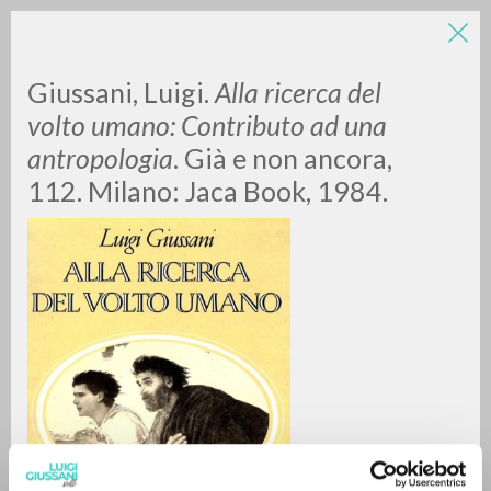
Giussani, Luigi.
Alla ricerca del
volto umano: Contributo ad una
antropologia
. Già e non ancora,
112. Milano: Jaca Book, 1984.
A
Z
0
RESULTS FOUND
MORE RESULTS