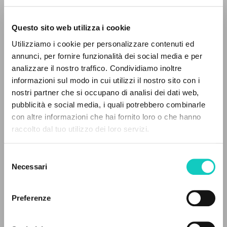
Questo sito web utilizza i cookie
Utilizziamo i cookie per personalizzare contenuti ed
annunci, per fornire funzionalità dei social media e per
THE PROJECT
analizzare il nostro traffico. Condividiamo inoltre
Giussani Luigi
Author
informazioni sul modo in cui utilizzi il nostro sito con i
The portal collects and gives access to the
von Balthasar Hans Urs
Introduction
nostri partner che si occupano di analisi dei dati web,
writings of Luigi Giussani: nearly 5,000
pubblicità e social media, i quali potrebbero combinarle
bibliographic references, full texts in 5
Jaca Book
con altre informazioni che hai fornito loro o che hanno
languages, and dedicated thematic sections.
Italian
raccolto dal tuo utilizzo dei loro servizi.
1984
Pages: 32
Selezione
BROWSE
Necessari
del
consenso
Advanced search »
Il PerCorso
LATEST UPDATE
Preferenze
05/02/2026
Contact us
Login