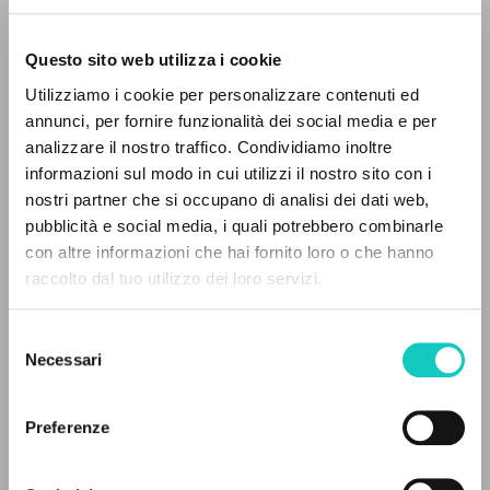
Questo sito web utilizza i cookie
Utilizziamo i cookie per personalizzare contenuti ed
annunci, per fornire funzionalità dei social media e per
analizzare il nostro traffico. Condividiamo inoltre
Giussani Luigi
Author
informazioni sul modo in cui utilizzi il nostro sito con i
Kobal Vinko
Translator
nostri partner che si occupano di analisi dei dati web,
von Balthasar Hans Urs
Introduction
pubblicità e social media, i quali potrebbero combinarle
THE PROJECT
con altre informazioni che hai fornito loro o che hanno
Vinko Kobal
raccolto dal tuo utilizzo dei loro servizi.
The portal collects and gives access to the
Slovene
1992
writings of Luigi Giussani: nearly 5,000
Selezione
Pages: 116
bibliographic references, full texts in 5
Necessari
del
languages, and dedicated thematic sections.
consenso
Preferenze
LATEST UPDATE
BROWSE
25/05/2026