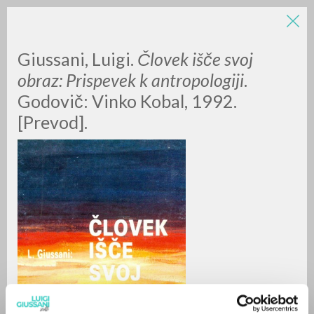
Giussani, Luigi.
Človek išče svoj
obraz: Prispevek k antropologiji
.
Godovič:
Vinko Kobal,
1992.
[Prevod].
ADVANCED SEARCH »
A
Z
0
RESULTS FOUND
MORE RESULTS