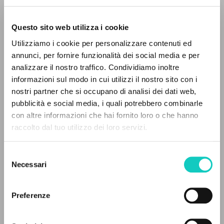
Questo sito web utilizza i cookie
Utilizziamo i cookie per personalizzare contenuti ed
annunci, per fornire funzionalità dei social media e per
analizzare il nostro traffico. Condividiamo inoltre
informazioni sul modo in cui utilizzi il nostro sito con i
nostri partner che si occupano di analisi dei dati web,
pubblicità e social media, i quali potrebbero combinarle
THE PROJECT
con altre informazioni che hai fornito loro o che hanno
Giussani Luigi
Author
raccolto dal tuo utilizzo dei loro servizi.
The portal collects and gives access to the
Cooperativa Editoriale Nuovo Mondo
writings of Luigi Giussani: nearly 5,000
English
Selezione
bibliographic references, full texts in 5
1989
Necessari
del
languages, and dedicated thematic sections.
Pages: 18
consenso
Preferenze
BROWSE
LATEST UPDATE