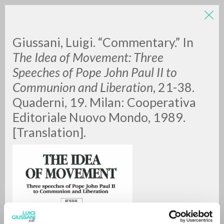
Giussani, Luigi. “Commentary.”
In
The Idea of Movement: Three
Speeches of Pope John Paul II to
Communion and Liberation
, 21-38.
Quaderni, 19. Milan: Cooperativa
Editoriale Nuovo Mondo, 1989.
ADVANCED SEARCH »
[Translation].
A
Z
0
RESULTS FOUND
MORE RESULTS