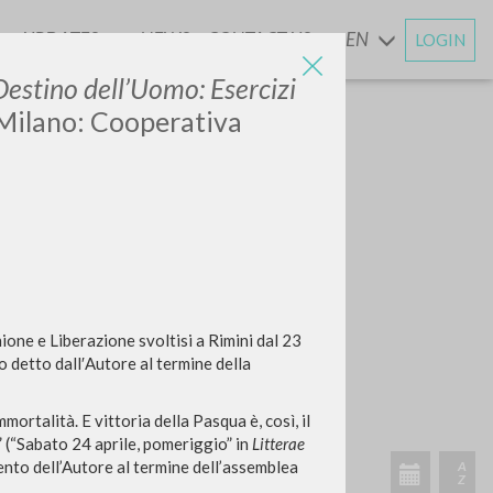
UPDATES
NEWS
CONTACT US
EN
LOGIN
AND
Destino dell’Uomo: Esercizi
Milano: Cooperativa
nione e Liberazione svoltisi a Rimini dal 23
o detto dall′Autore al termine della
ortalità. E vittoria della Pasqua è, così, il
a” (“Sabato 24 aprile, pomeriggio” in
Litterae
vento de
ll’Autore al termine dell’assemblea