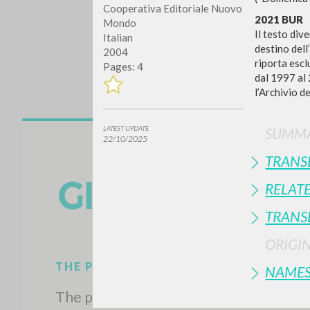
Cooperativa Editoriale Nuovo
2021 BUR
Mondo
Il testo div
Italian
destino dell
2004
riporta escl
Pages: 4
dal 1997 al 
l’Archivio d
LATEST UPDATE
SUMMA
Do y
22/10/2025
TRANS
RELAT
TRANS
TYPE OF WORK
ORIGI
NAME