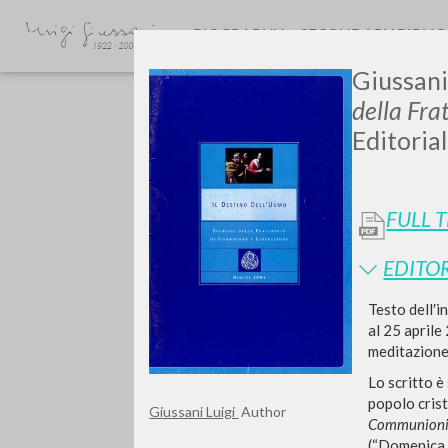
BIOGRAPHY
SECONDARY BIBLI
Giussani,
della Fra
Editoria
FULL 
GIU
EDITOR
Testo dell′i
al 25 aprile
meditazione 
Lo scritto è
popolo crist
Giussani Luigi
Author
Communioni
(“Domenica 2