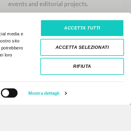
ACCETTA TUTTI
cial media e
nostro sito
ACCETTA SELEZIONATI
i potrebbero
ei loro
RIFIUTA
Mostra dettagli
NEWSLETTER
Get updates on new releases,
events and editorial projects.