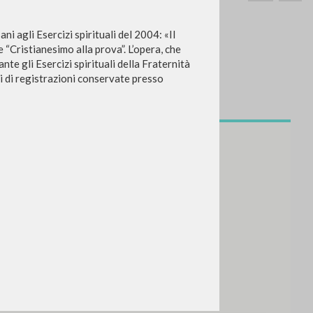
ni agli Esercizi spirituali del 2004: «Il
 “Cristianesimo alla prova”. L’opera, che
ante gli Esercizi spirituali della Fraternità
ni di registrazioni conservate presso
SEARCH
Exact phrase
CH »
RECENT ACTIVITIES
A
Z