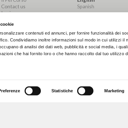
MORE RESULTS
 cookie
rsonalizzare contenuti ed annunci, per fornire funzionalità dei so
ffico. Condividiamo inoltre informazioni sul modo in cui utilizzi il 
 occupano di analisi dei dati web, pubblicità e social media, i qual
azioni che hai fornito loro o che hanno raccolto dal tuo utilizzo d
Preferenze
Statistiche
Marketing
BROWSE
LANGUAGE
Advanced search »
Italian
Il PerCorso
English
Contact us
Spanish