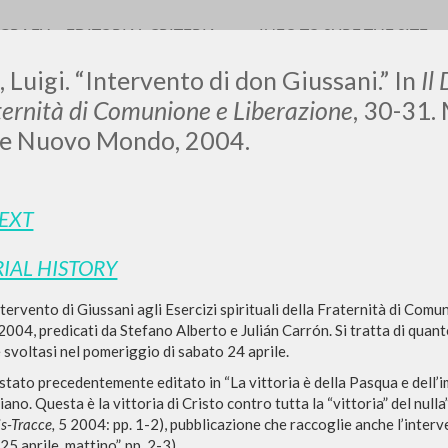
OGRAFY
EDITORIAL CRITERIA
INFO TO SURF THE SITE
 Luigi. “Intervento di don Giussani.” In
Il
ternità di Comunione e Liberazione
, 30-31.
le Nuovo Mondo, 2004.
LUIGI
TEXT
SSANI
IAL HISTORY
ntervento di Giussani agli Esercizi spirituali della Fraternità di Comu
scritti
 2004, predicati da Stefano Alberto e Julián Carrón. Si tratta di quant
svoltasi nel pomeriggio di sabato 24 aprile.
 stato precedentemente editato in “La vittoria è della Pasqua e dell’imm
iano. Questa è la vittoria di Cristo contro tutta la “vittoria” del null
s-Tracce,
5 2004: pp. 1-2), pubblicazione che raccoglie anche l’inter
5 aprile, mattino”, pp. 2-3).