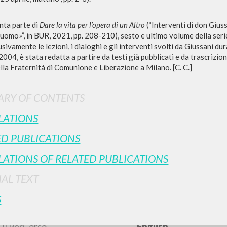
enta parte di
Dare la vita per l’opera di un Altro
(“Interventi di don Giussa
’uomo»”, in BUR, 2021, pp. 208-210), sesto e ultimo volume della serie
usivamente le lezioni, i dialoghi e gli interventi svolti da Giussani dur
2004, è stata redatta a partire da testi già pubblicati e da trascrizio
ella Fraternità di Comunione e Liberazione a Milano. [C. C.]
RY OF CONTENTS
ADVANCED SEAR
ou want even more precise results? Use the
LATIONS
0
RESULTS FOUND
ED PUBLICATIONS
View details by type
LATIONS OF RELATED PUBLICATIONS
LANGUAGE
AUTHOR
YEAR
NAL TEXT
S