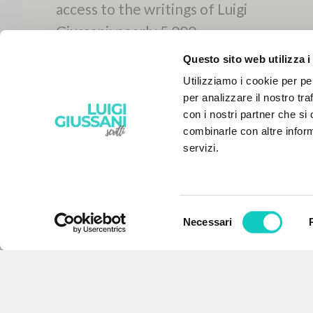
Questo sito web utilizza i
Utilizziamo i cookie per pe
per analizzare il nostro tra
con i nostri partner che si
combinarle con altre inform
servizi.
Selezione
Necessari
del
THE PROJECT
consenso
The portal collects and gives
access to the writings of Luigi
Giussani: nearly 5,000