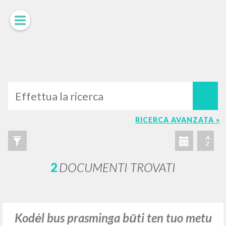
LUIGI
GIUSSANI
scritti