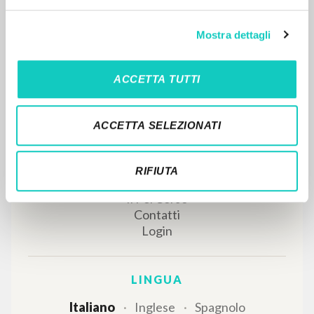
Mostra dettagli
RISULTATI SUCCESSIVI
ACCETTA TUTTI
ACCETTA SELEZIONATI
RIFIUTA
IL PROGETTO
Il portale raccoglie e rende accessibili gli scritti
di Luigi Giussani: quasi 5000 voci bibliografiche,
testi integrali in 5 lingue e percorsi tematici
dedicati.