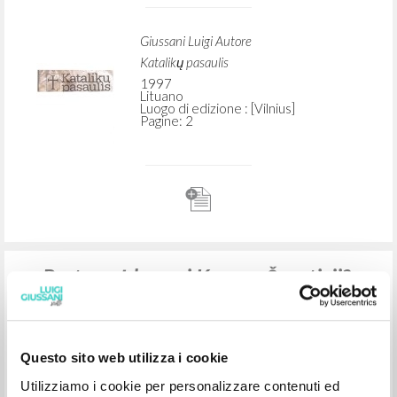
RICERCA AVANZATA »
A
Z
2
DOCUMENTI TROVATI
Kodėl bus prasminga būti ten tuo metu
Giussani Luigi Autore
Katalikų pasaulis
1997
Lituano
Luogo di edizione : [Vilnius]
Pagine: 2
Questo sito web utilizza i cookie
Utilizziamo i cookie per personalizzare contenuti ed