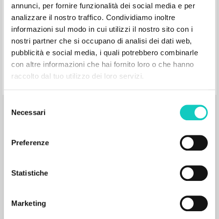
annunci, per fornire funzionalità dei social media e per
analizzare il nostro traffico. Condividiamo inoltre
informazioni sul modo in cui utilizzi il nostro sito con i
nostri partner che si occupano di analisi dei dati web,
pubblicità e social media, i quali potrebbero combinarle
Pratarmė knygai Kas yra Šventieji?,
con altre informazioni che hai fornito loro o che hanno
Cyril Martindale
raccolto dal tuo utilizzo dei loro servizi.
Selezione
Giussani Luigi Autore
Necessari
del
Martindale Cyril Autore
consenso
Tyto Alba
1996
Preferenze
Lituano
Luogo di edizione : Vilnius
Pagine: 20
ISBN
: 9986-16-029-4
Statistiche
Marketing