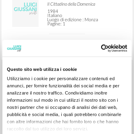
RICERCA AVANZATA »
A
Z
1
DOCUMENTI TROVATI
Questo sito web utilizza i cookie
Mons. Luigi Giussani, fondatore del
Utilizziamo i cookie per personalizzare contenuti ed
Movimento Comunione e Liberazione
annunci, per fornire funzionalità dei social media e per
analizzare il nostro traffico. Condividiamo inoltre
informazioni sul modo in cui utilizzi il nostro sito con i
Giussani Luigi Autore
Trovati Emanuele Intervista
nostri partner che si occupano di analisi dei dati web,
Il Cittadino della Domenica
pubblicità e social media, i quali potrebbero combinarle
1984
con altre informazioni che hai fornito loro o che hanno
Italiano
Luogo di edizione : Monza
raccolto dal tuo utilizzo dei loro servizi.
Pagine: 1