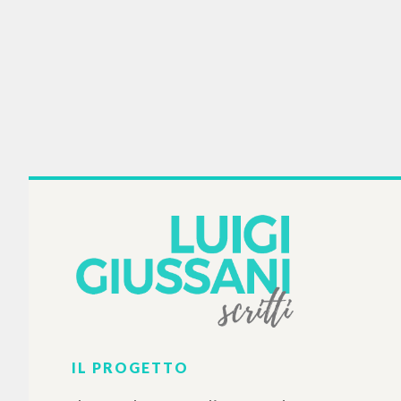
BIBLIOGRAFIA SECONDARIA
BIB
Basi antropologiche della
Introd
pedagogia di don Luigi
totale:
Giussani
pedagogi
Tempesta Marcello Autore
Roczniki pedagogiczne
Di
Pr
2023
Italiano
B
Luogo di edizione : Lublin
20
Pagine: 11
It
Lu
Pa
IS