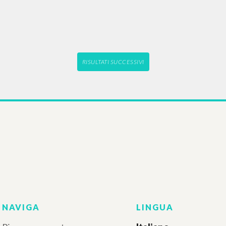
LIOGRAFIA SECONDARIA
BIBLIOGRAFIA SECOND
uzione alla realtà
Antropologiczne p
 Saggi sul pensiero
pedagogiki ks. Lu
co e sociale di Luigi
Giussaniego
Giussani
Anthropologi
Foundations of Ped
Don Luigi Gius
 Martino Carmine Curatore e
efatore
UR
Tempesta Marcell
23
aliano
Roczniki pedagog
ogo di edizione : Milano
2023
gine: 368
Polacco
BN
: 978-88-17-18025-2
Luogo di edizion
Pagine: 11