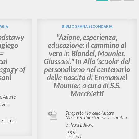
CERCA
Frase esatta
 »
ATTIVITÀ RECENTI
A
Z