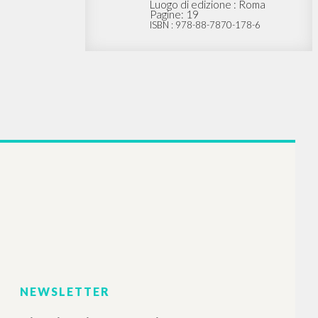
ARIA
BIBLIOGRAFIA SECONDARIA
odstawy
"Azione, esperienza,
igiego
educazione: il cammino al
 =
vero in Blondel, Mounier,
cal
Giussani." In Alla ‘scuola’ del
agogy of
personalismo nel centenario
sani
della nascita di Emmanuel
Mounier, a cura di S.S.
Macchietti
o Autore
iczne
Tempesta Marcello Autore
Macchietti Sira Serenella Curatore
e : Lublin
Bulzoni Editore
2006
Italiano
Luogo di edizione : Roma
Pagine: 19
ISBN
: 978-88-7870-178-6