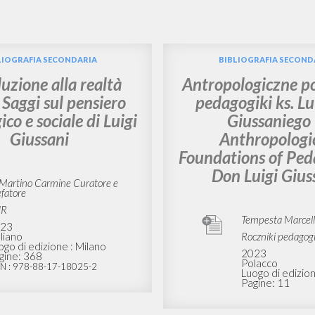
RICERCA AVANZATA
i risultati ancora più precisi? Utilizza la
4
DOCUMENTI TROVATI
Visualizza dettagli per tipologia
LINGUA
AUTORE
ANNO