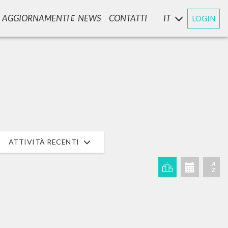
AGGIORNAMENTI
NEWS
CONTATTI
IT
LOGIN
E
CERCA
Frase esatta
 »
ATTIVITÀ RECENTI
A
Z