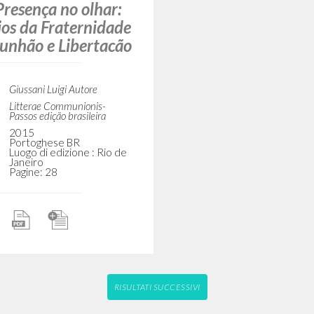
hecer Cristo." Em
resença no olhar:
ios da Fraternidade
unhão e Libertacão
Giussani Luigi Autore
Litterae Communionis-
Passos edição brasileira
2015
Portoghese BR
Luogo di edizione : Rio de
Janeiro
Pagine: 28