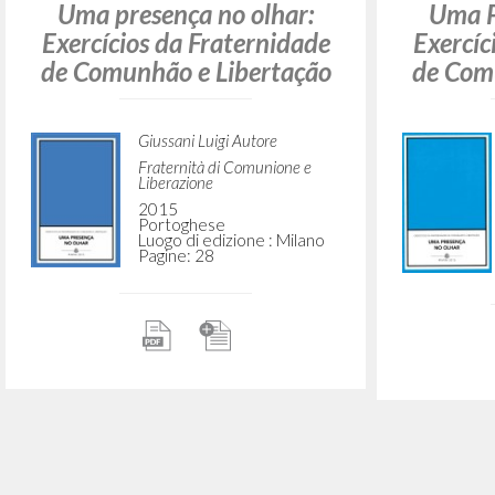
"Reconhecer Cristo." Em
"Recon
Uma presença no olhar:
Uma P
Exercícios da Fraternidade
Exercíc
de Comunhão e Libertação
de Com
Giussani Luigi Autore
Fraternità di Comunione e
Liberazione
2015
Portoghese
Luogo di edizione : Milano
Pagine: 28