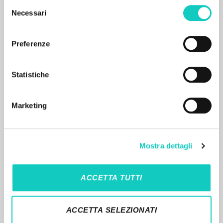
Selezione
Il portale raccoglie e rende accessibili gli scritti
Necessari
del
di Luigi Giussani: quasi 5000 voci bibliografiche,
consenso
testi integrali in 5 lingue e percorsi tematici
Preferenze
dedicati.
Statistiche
NAVIGA
Ricerca avanzata »
Marketing
Il PerCorso
Contatti
Login
Mostra dettagli
LINGUA
ACCETTA TUTTI
Italiano
Inglese
Spagnolo
ACCETTA SELEZIONATI