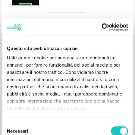
Questo sito web utilizza i cookie
Das Wagnis der Erziehung: Zur
christlichen Erfahrung
Utilizziamo i cookie per personalizzare contenuti ed
annunci, per fornire funzionalità dei social media e per
analizzare il nostro traffico. Condividiamo inoltre
Giussani Luigi Autore
informazioni sul modo in cui utilizzi il nostro sito con i
Lobkowicz Nikolaus Prefazione
nostri partner che si occupano di analisi dei dati web,
EOS
pubblicità e social media, i quali potrebbero combinarle
1996
Tedesco
con altre informazioni che hai fornito loro o che hanno
Luogo di edizione : St. Ottilien
Pagine: 96
raccolto dal tuo utilizzo dei loro servizi.
ISBN
: 3-88096-797-0
Selezione
Necessari
del