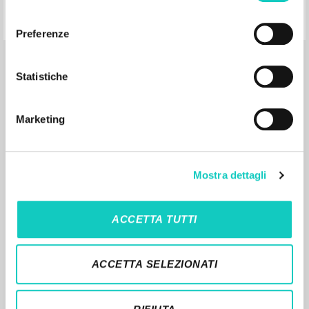
consenso
Preferenze
RISULTATI SUCCESSIVI
Statistiche
Marketing
Mostra dettagli
ACCETTA TUTTI
IL PROGETTO
Il portale raccoglie e rende accessibili gli scritti
ACCETTA SELEZIONATI
di Luigi Giussani: quasi 5000 voci bibliografiche,
testi integrali in 5 lingue e percorsi tematici