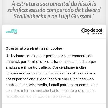
RICERCA AVANZATA »
A
Z
1
DOCUMENTI TROVATI
Questo sito web utilizza i cookie
Utilizziamo i cookie per personalizzare contenuti ed
BIBLIOGRAFIA SECONDARIA
annunci, per fornire funzionalità dei social media e per
A estrutura sacramental da história
analizzare il nostro traffico. Condividiamo inoltre
salvífica: estudo comparado de Edward
informazioni sul modo in cui utilizzi il nostro sito con i
nostri partner che si occupano di analisi dei dati web,
Schillebbeckx e de Luigi Giussani.”
pubblicità e social media, i quali potrebbero combinarle
con altre informazioni che hai fornito loro o che hanno
Romão Alves Paulo Autore
raccolto dal tuo utilizzo dei loro servizi.
2012
Portoghese