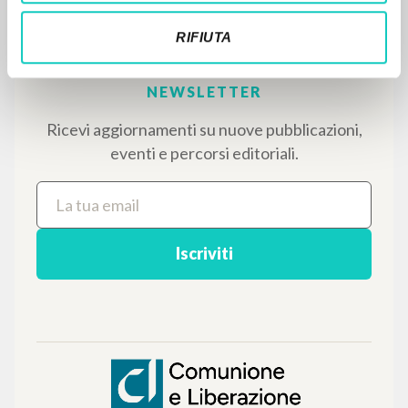
dedicati.
RIFIUTA
NAVIGA
Ricerca avanzata »
Il PerCorso
Contatti
Login
LINGUA
Italiano
Inglese
Spagnolo
NEWSLETTER
Ricevi aggiornamenti su nuove pubblicazioni,
eventi e percorsi editoriali.