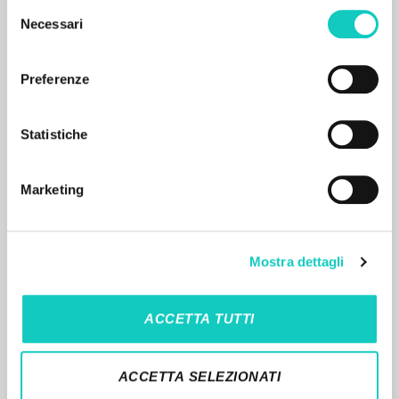
Luogo di edizione :
Selezione
Pagine: 249
Necessari
del
consenso
Preferenze
RISULTATI SUCCESSIVI
Statistiche
Marketing
Mostra dettagli
IL PROGETTO
ACCETTA TUTTI
Il portale raccoglie e rende accessibili gli scritti
di Luigi Giussani: quasi 5000 voci bibliografiche,
ACCETTA SELEZIONATI
testi integrali in 5 lingue e percorsi tematici