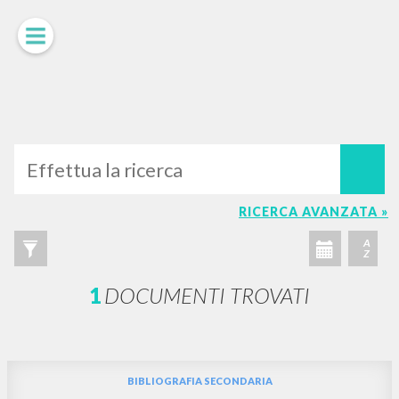
LUIGI
GIUSSANI
scritti