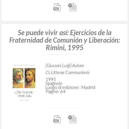
El sentido de Dios y el hombre moderno
Giussani Luigi Autore
Ratzinger Joseph Prefazione
Ediciones Encuentro
2005
Spagnolo
Luogo di edizione : Madrid
Pagine: 160
ISBN
: 84-7490-076-X