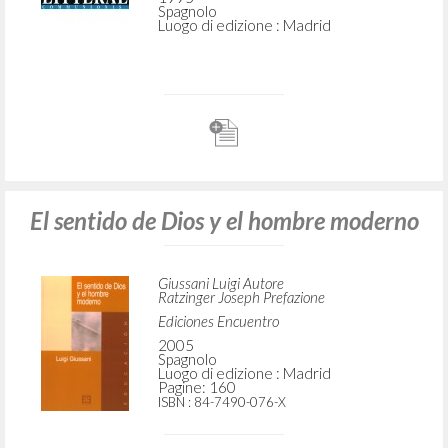
RICERCA AVANZATA »
A
Z
7
DOCUMENTI TROVATI
Educación en la libertad
Giussani Luigi Autore
CL-Litterae Communionis
1995
Spagnolo
Luogo di edizione : Madrid