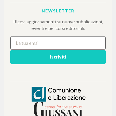
testi integrali in 5 lingue e percorsi tematici
dedicati.
NAVIGA
Ricerca avanzata »
Il PerCorso
Contatti
Login
LINGUA
Italiano
Inglese
Spagnolo
NEWSLETTER
Ricevi aggiornamenti su nuove pubblicazioni,