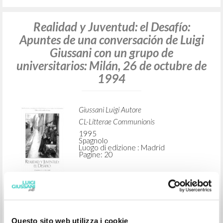
Se puede vivir así: Ejercicios de la
Fraternidad de Comunión y Liberación:
Rimini, 1995
[Giussani Luigi] Autore
CL-Litterae Communionis
1995
Spagnolo
Luogo di edizione : Madrid
Pagine: 64
Realidad y Juventud: el Desafío:
Apuntes de una conversación de Luigi
Questo sito web utilizza i cookie