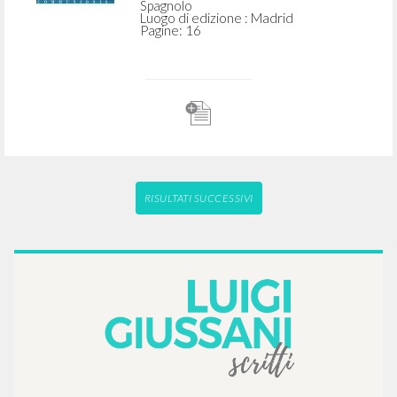
1994
Spagnolo
Luogo di edizione : Madrid
Pagine: 100
ISBN
: 84-7490-059-X
Se puede vivir así
Giussani Luigi Autore
CL-Litterae Communionis
1995
Spagnolo
Luogo di edizione : Madrid
Pagine: 16