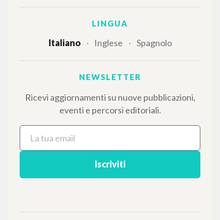
IL PROGETTO
Il portale raccoglie e rende accessibili gli scritti
di Luigi Giussani: quasi 5000 voci bibliografiche,
testi integrali in 5 lingue e percorsi tematici
dedicati.
NAVIGA
Ricerca avanzata »
Il PerCorso
Contatti
Login
LINGUA