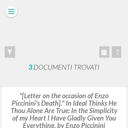
LUIGI
GIUSSANI
scritti