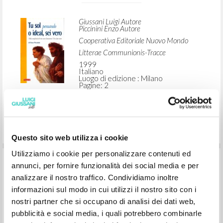
Litterae Communionis-Traces
1999
Inglese
Luogo di edizione : Milan
Pagine: 2
"[Lettera in occasione della morte di
Enzo Piccinini]." In Tu sol pensando o
Questo sito web utilizza i cookie
ideal, sei vero: Nella semplicità del mio
Utilizziamo i cookie per personalizzare contenuti ed
cuore lietamente Ti ho dato tutto, di
annunci, per fornire funzionalità dei social media e per
Enzo Piccinini
analizzare il nostro traffico. Condividiamo inoltre
informazioni sul modo in cui utilizzi il nostro sito con i
nostri partner che si occupano di analisi dei dati web,
Giussani Luigi Autore
Piccinini Enzo Autore
pubblicità e social media, i quali potrebbero combinarle
Cooperativa Editoriale Nuovo Mondo