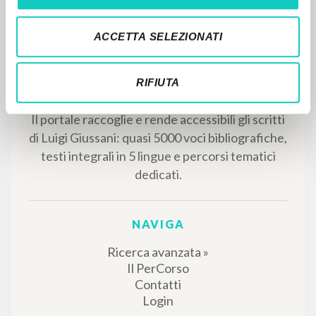
Ediciones Encuentro
Litterae Communionis-Huellas
1999
ACCETTA SELEZIONATI
Spagnolo
Luogo di edizione : Madrid
Pagine: 2
RIFIUTA
RISULTATI SUCCESSIVI