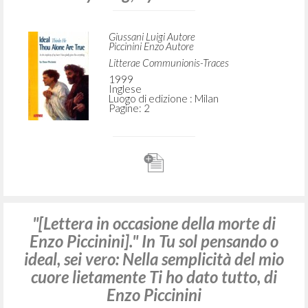
RICERCA AVANZATA »
A
Z
3
DOCUMENTI TROVATI
"[Letter on the occasion of Enzo
Piccinini's Death]." In Ideal Thinks He
Thou Alone Are True: In the Simplicity
of my Heart I Have Gladly Given You
Everything, by Enzo Piccinini
Giussani Luigi Autore
Piccinini Enzo Autore