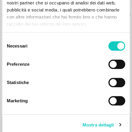
nostri partner che si occupano di analisi dei dati web,
pubblicità e social media, i quali potrebbero combinarle
con altre informazioni che hai fornito loro o che hanno
raccolto dal tuo utilizzo dei loro servizi.
Put' k istine javljaetsja opytom
Selezione
Necessari
del
Giussani Luigi Autore
consenso
Mazzola Elena Redattore Scientifico
Christianskaja Rossija
Preferenze
2006
Russo
Luogo di edizione : Moskva
Pagine: 160
Statistiche
ISBN
: 5-94270-027-3
Marketing
Mostra dettagli