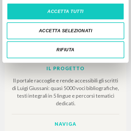
Riskovannoe delo vospitanija
ACCETTA TUTTI
Giussani Luigi Autore
Lobkowicz Nikolaus Prefazione
Mazzola Elena Redattore Scientifico
ACCETTA SELEZIONATI
Christianskaja Rossija
2007
Russo
Luogo di edizione : Moskva
RIFIUTA
Pagine: 136
ISBN
: 5-94270-026-5
RISULTATI SUCCESSIVI