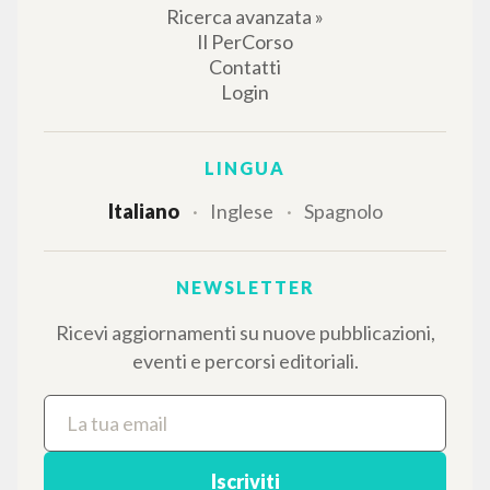
IL PROGETTO
Il portale raccoglie e rende accessibili gli scritti
di Luigi Giussani: quasi 5000 voci bibliografiche,
testi integrali in 5 lingue e percorsi tematici
dedicati.
NAVIGA
Ricerca avanzata »
Il PerCorso
Contatti