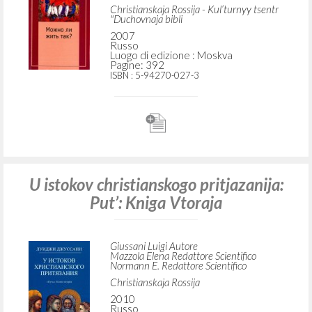
RICERCA AVANZATA »
A
Z
4
DOCUMENTI TROVATI
Možno li žit' tak? Osobyj podchod k
christianskomu suščestvovaniju
Giussani Luigi Autore
Mazzola Elena Curatore
Christianskaja Rossija - Kul’turnyy tsentr
"Duchovnaja bibli
2007
Russo
Luogo di edizione : Moskva