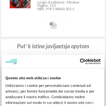
Pagine: 392
ISBN
: 5-94270-027-3
U istokov christianskogo pritjazanija:
Put’: Kniga Vtoraja
Giussani Luigi Autore
Mazzola Elena Redattore Scientifico
Normann E. Redattore Scientifico
Christianskaja Rossija
Questo sito web utilizza i cookie
2010
Russo
Utilizziamo i cookie per personalizzare contenuti ed
Luogo di edizione : Moskva
annunci, per fornire funzionalità dei social media e per
Pagine: 152
ISBN
: 978-5-88060-202-5
analizzare il nostro traffico. Condividiamo inoltre
informazioni sul modo in cui utilizzi il nostro sito con i