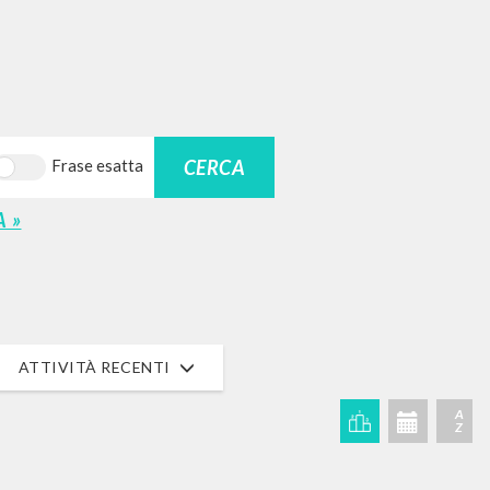
CERCA
Frase esatta
 »
ATTIVITÀ RECENTI
A
Z