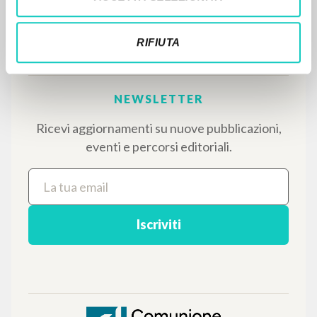
testi integrali in 5 lingue e percorsi tematici
dedicati.
RIFIUTA
NAVIGA
Ricerca avanzata »
Il PerCorso
Contatti
Login
LINGUA
Italiano
Inglese
Spagnolo
NEWSLETTER