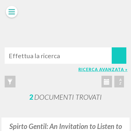
LUIGI
GIUSSANI
scritti