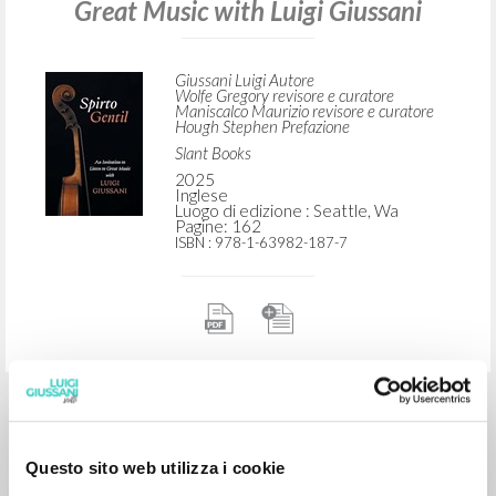
RICERCA AVANZATA »
A
Z
2
DOCUMENTI TROVATI
Spirto Gentil: An Invitation to Listen to
Great Music with Luigi Giussani
Giussani Luigi Autore
Wolfe Gregory revisore e curatore
Maniscalco Maurizio revisore e curatore
Hough Stephen Prefazione
Slant Books
Questo sito web utilizza i cookie
2025
Inglese