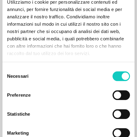
Utilizziamo i cookie per personalizzare contenuti ed
Luogo di edizione : Seattle, Wa
Pagine: 162
annunci, per fornire funzionalità dei social media e per
ISBN
: 978-1-63982-187-7
analizzare il nostro traffico. Condividiamo inoltre
informazioni sul modo in cui utilizzi il nostro sito con i
nostri partner che si occupano di analisi dei dati web,
pubblicità e social media, i quali potrebbero combinarle
con altre informazioni che hai fornito loro o che hanno
raccolto dal tuo utilizzo dei loro servizi.
BIBLIOGRAFIA SECONDARIA
Foreword to Spirto Gentil: An
Selezione
Invitation to Listen to Great Music with
Necessari
del
Luigi Giussani, [by Luigi Giussani]
consenso
Preferenze
Giussani Luigi Autore
Hough Stephen Autore
Statistiche
Slant Books
2025
Inglese
Luogo di edizione : Seattle, Wa
Marketing
Pagine: 2