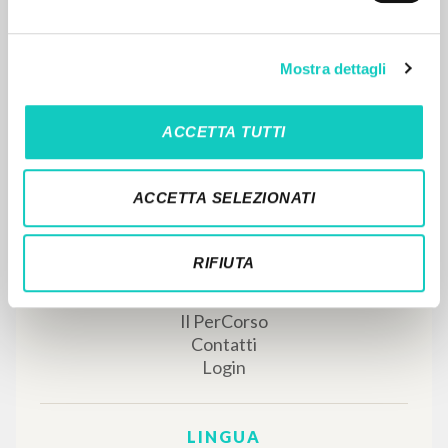
ISBN
: 978-1-63982-187-7
Mostra dettagli
RISULTATI SUCCESSIVI
ACCETTA TUTTI
ACCETTA SELEZIONATI
RIFIUTA
IL PROGETTO
Il portale raccoglie e rende accessibili gli scritti
di Luigi Giussani: quasi 5000 voci bibliografiche,
testi integrali in 5 lingue e percorsi tematici