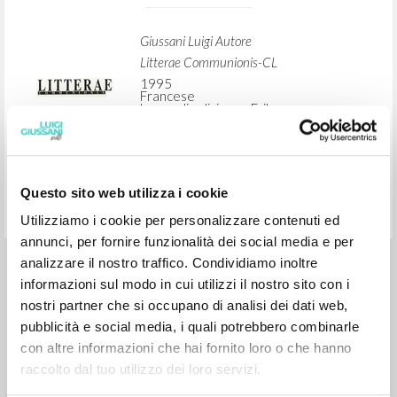
RICERCA AVANZATA »
A
Z
1
DOCUMENTI TROVATI
Questo sito web utilizza i cookie
Toute la vie est un miracle
Utilizziamo i cookie per personalizzare contenuti ed
annunci, per fornire funzionalità dei social media e per
analizzare il nostro traffico. Condividiamo inoltre
Giussani Luigi Autore
informazioni sul modo in cui utilizzi il nostro sito con i
Litterae Communionis-CL
nostri partner che si occupano di analisi dei dati web,
1995
pubblicità e social media, i quali potrebbero combinarle
Francese
Luogo di edizione : Fribourg
con altre informazioni che hai fornito loro o che hanno
Pagine: 3
raccolto dal tuo utilizzo dei loro servizi.