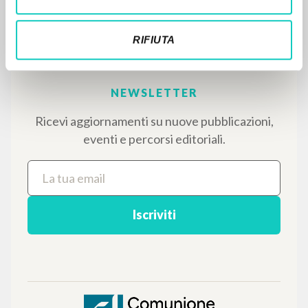
testi integrali in 5 lingue e percorsi tematici
dedicati.
RIFIUTA
NAVIGA
Ricerca avanzata »
Il PerCorso
Contatti
Login
LINGUA
Italiano
Inglese
Spagnolo
NEWSLETTER
Ricevi aggiornamenti su nuove pubblicazioni,