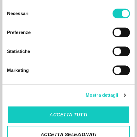
Selezione
Necessari
del
consenso
Preferenze
RISULTATI SUCCESSIVI
Statistiche
Marketing
Mostra dettagli
IL PROGETTO
ACCETTA TUTTI
Il portale raccoglie e rende accessibili gli scritti
di Luigi Giussani: quasi 5000 voci bibliografiche,
ACCETTA SELEZIONATI