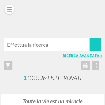
LUIGI
GIUSSANI
scritti