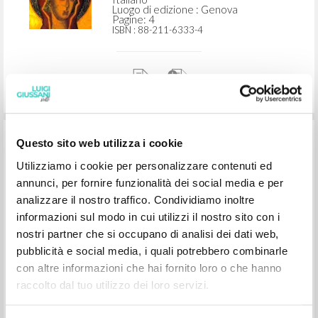
Giussani Luigi Autore
Grillo Girolamo Autore
Marietti 1820
2004
Italiano
Luogo di edizione : Genova
Pagine: 4
ISBN
: 88-211-6333-4
Questo sito web utilizza i cookie
Utilizziamo i cookie per personalizzare contenuti ed
annunci, per fornire funzionalità dei social media e per
analizzare il nostro traffico. Condividiamo inoltre
Prefazione a Sommario della dottrina
informazioni sul modo in cui utilizzi il nostro sito con i
sociale della Chiesa: Per storici, studiosi
nostri partner che si occupano di analisi dei dati web,
e studenti: Dalla "Rerum novarum" alla
pubblicità e social media, i quali potrebbero combinarle
"Caritas in veritate", di Girolamo Grillo
con altre informazioni che hai fornito loro o che hanno
raccolto dal tuo utilizzo dei loro servizi.
Giussani Luigi Autore