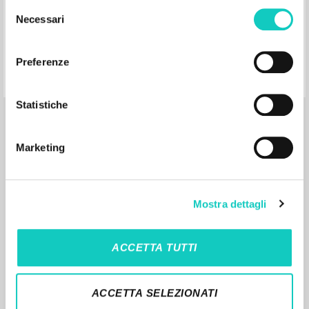
Grillo Girolamo Autore
Selezione
Marietti 1820
Necessari
del
2010
consenso
Italiano
Luogo di edizione : Genova
Preferenze
Pagine: 3
ISBN
: 978-88-211-6831-4
Statistiche
Marketing
RISULTATI SUCCESSIVI
Mostra dettagli
ACCETTA TUTTI
ACCETTA SELEZIONATI