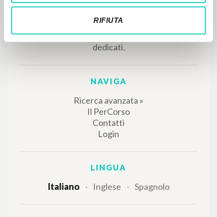
RIFIUTA
IL PROGETTO
Il portale raccoglie e rende accessibili gli scritti
di Luigi Giussani: quasi 5000 voci bibliografiche,
testi integrali in 5 lingue e percorsi tematici
dedicati.
NAVIGA
Ricerca avanzata »
Il PerCorso
Contatti
Login
LINGUA