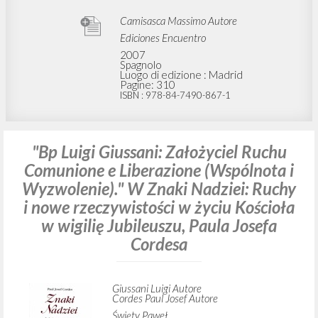
San Paolo
1998
Italiano
Luogo di edizione : Cinisello Balsamo
Pagine: 17
ISBN
: 88-215-3722-6
BIBLIOGRAFIA SECONDARIA
Comunión y Liberación: El
reconocimiento (1976-1984):
Apéndice 1985-2005
Camisasca Massimo Autore
Ediciones Encuentro
2007