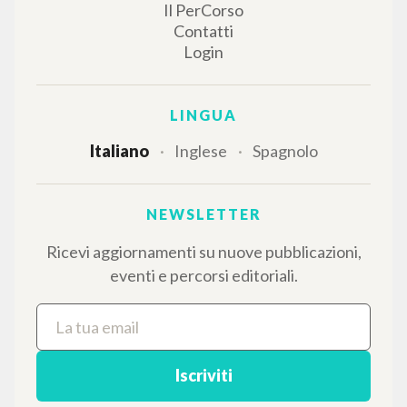
IL PROGETTO
Il portale raccoglie e rende accessibili gli scritti
di Luigi Giussani: quasi 5000 voci bibliografiche,
testi integrali in 5 lingue e percorsi tematici
dedicati.
NAVIGA
Ricerca avanzata »
Il PerCorso
Contatti
Login