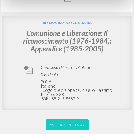
Das Herz unseres Glaubens: Das
Geheimnis der Menschwerdung
Giussani Luigi Autore
Cordes Paul Josef Intervista
CL
2000
Tedesco
Luogo di edizione : Aachen
Pagine: 8
BIBLIOGRAFIA SECONDARIA