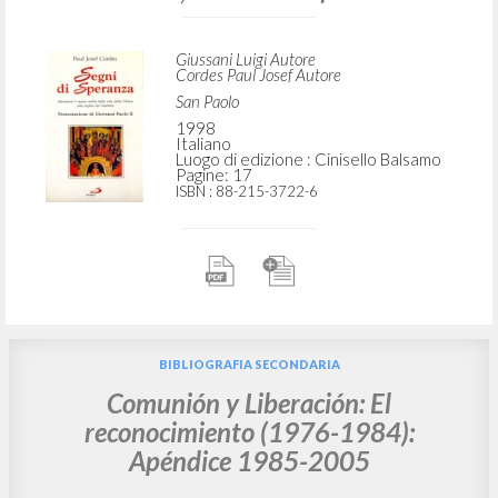
RICERCA AVANZATA »
A
Z
7
DOCUMENTI TROVATI
"Luigi Giussani: Fondatore di
Comunione e Liberazione." In Segni di
speranza: Movimenti e nuove realtà
nella vita della Chiesa alla vigilia del
Giubileo, di Paul Josef Cordes
Giussani Luigi Autore
Cordes Paul Josef Autore