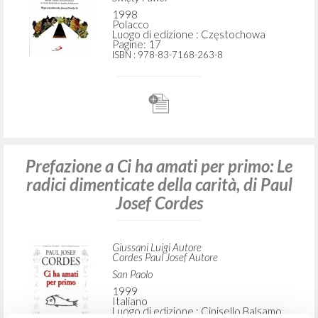
Spagnolo
Luogo di edizione : Madrid
Pagine: 310
ISBN
: 978-84-7490-867-1
"Bp Luigi Giussani: Założyciel Ruchu
Comunione e Liberazione (Wspólnota i
Wyzwolenie)." W Znaki Nadziei: Ruchy
i nowe rzeczywistości w życiu Kościoła
w wigilię Jubileuszu, Paula Josefa
Cordesa
Giussani Luigi Autore
Cordes Paul Josef Autore
Święty Paweł
1998
Polacco
Luogo di edizione : Częstochowa
Pagine: 17
ISBN
: 978-83-7168-263-8