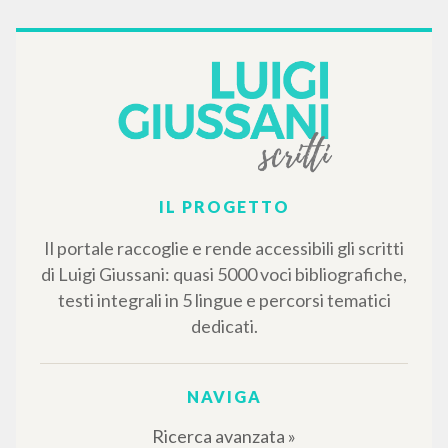
Comunione e Liberazione: Il
riconoscimento (1976-1984):
Appendice (1985-2005)
Camisasca Massimo Autore
San Paolo
2006
Italiano
Luogo di edizione : Cinisello Balsamo
Pagine: 328
ISBN
: 88-215-5587-9
RISULTATI SUCCESSIVI