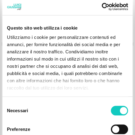
Questo sito web utilizza i cookie
Utilizziamo i cookie per personalizzare contenuti ed
Prefazione a Ci ha amati per primo: Le
annunci, per fornire funzionalità dei social media e per
radici dimenticate della carità, di Paul
analizzare il nostro traffico. Condividiamo inoltre
informazioni sul modo in cui utilizzi il nostro sito con i
Josef Cordes
nostri partner che si occupano di analisi dei dati web,
pubblicità e social media, i quali potrebbero combinarle
Giussani Luigi Autore
con altre informazioni che hai fornito loro o che hanno
Cordes Paul Josef Autore
raccolto dal tuo utilizzo dei loro servizi.
San Paolo
1999
Italiano
Selezione
Luogo di edizione : Cinisello Balsamo
Necessari
Pagine: 4
del
ISBN
: 88-215-4024-3
consenso
Preferenze