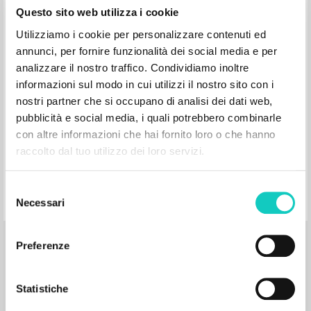
Italiano
Questo sito web utilizza i cookie
Luogo di edizione : Milano
Pagine: 186
Utilizziamo i cookie per personalizzare contenuti ed
ISBN
: 978-88-17-05122-4
annunci, per fornire funzionalità dei social media e per
analizzare il nostro traffico. Condividiamo inoltre
informazioni sul modo in cui utilizzi il nostro sito con i
nostri partner che si occupano di analisi dei dati web,
pubblicità e social media, i quali potrebbero combinarle
con altre informazioni che hai fornito loro o che hanno
"[Contributi]." In Spirto Gentil: Un
raccolto dal tuo utilizzo dei loro servizi.
invito all’ascolto della grande musica
guidati da Luigi Giussani
Selezione
Necessari
del
consenso
Giussani Luigi Autore
Chierici Sandro Curatore
Giampaolo Silvia Curatore
Preferenze
Bahrami Ramin Presentazione
BUR: Corriere della Sera
2016
Statistiche
Italiano
Luogo di edizione : Milano