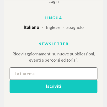
Il portale raccoglie e rende accessibili gli scritti
di Luigi Giussani: quasi 5000 voci bibliografiche,
testi integrali in 5 lingue e percorsi tematici
dedicati.
NAVIGA
Ricerca avanzata »
Il PerCorso
Contatti
Login
LINGUA
Italiano
Inglese
Spagnolo