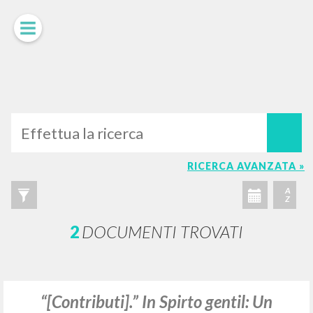
LUIGI
GIUSSANI
scritti