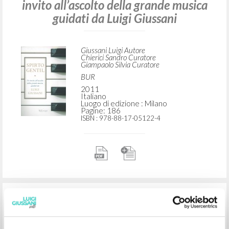
RICERCA AVANZATA »
A
Z
2
DOCUMENTI TROVATI
“[Contributi].” In Spirto gentil: Un
invito all’ascolto della grande musica
guidati da Luigi Giussani
Giussani Luigi Autore
Chierici Sandro Curatore
Giampaolo Silvia Curatore
BUR
2011