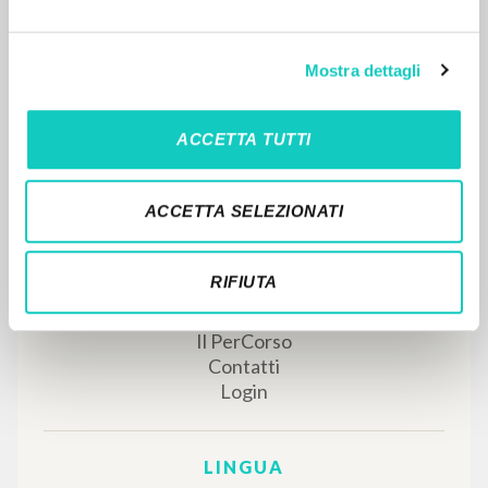
Giussani Luigi Autore
Ślady
Mostra dettagli
2000
Polacco
Luogo di edizione : Legnica
ACCETTA TUTTI
Pagine: 1
ACCETTA SELEZIONATI
RIFIUTA
RISULTATI SUCCESSIVI