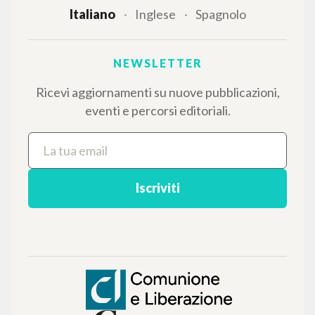
IL PROGETTO
Il portale raccoglie e rende accessibili gli scritti
di Luigi Giussani: quasi 5000 voci bibliografiche,
testi integrali in 5 lingue e percorsi tematici
dedicati.
NAVIGA
Ricerca avanzata »
Il PerCorso
Contatti
Login