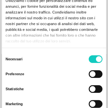
Utilizziamo i cookie per personalizzare contenuti ed
Obecność, która porusză: Czynniki
annunci, per fornire funzionalità dei social media e per
konstruktywne Szkoły Wspólnoty
analizzare il nostro traffico. Condividiamo inoltre
informazioni sul modo in cui utilizzi il nostro sito con i
nostri partner che si occupano di analisi dei dati web,
Giussani Luigi Autore
pubblicità e social media, i quali potrebbero combinarle
Komunia i Wyzwolenie-CL
con altre informazioni che hai fornito loro o che hanno
1997
raccolto dal tuo utilizzo dei loro servizi.
Polacco
Luogo di edizione : Legnica
Pagine: 1
Selezione
Necessari
del
consenso
Preferenze
Obecność, która porusza: Czynniki
Statistiche
konstytutywne Szkoły wspólnoty
(notatki z rozmowy z ks. Giussanim)
Marketing