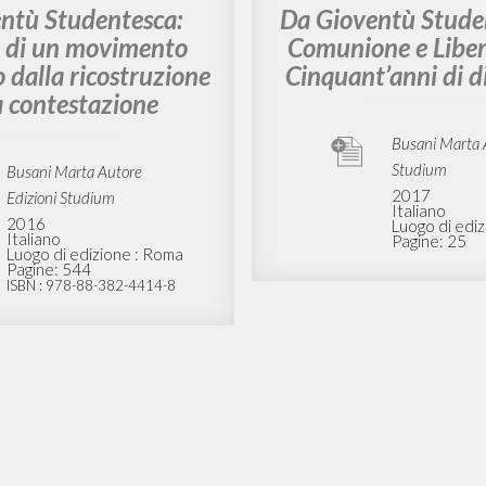
LIOGRAFIA SECONDARIA
BIBLIOGRAFIA SECOND
ntù Studentesca:
Da Gioventù Stude
a di un movimento
Comunione e Liber
o dalla ricostruzione
Cinquant’anni di d
a contestazione
Busani Marta 
Studium
Busani Marta Autore
2017
Edizioni Studium
Italiano
2016
Luogo di ediz
Italiano
Pagine: 25
Luogo di edizione : Roma
Pagine: 544
ISBN
: 978-88-382-4414-8