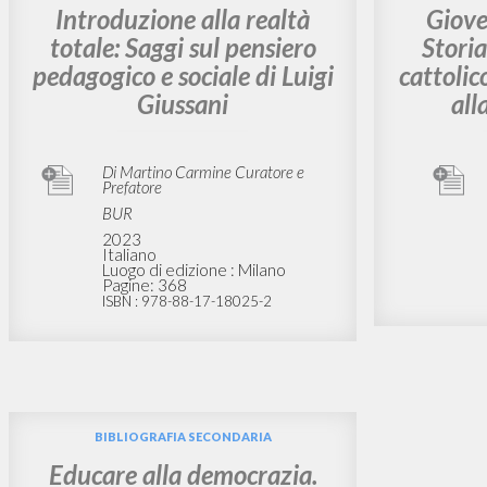
BIBLIOGRAFIA SECONDARIA
BIB
Introduzione alla realtà
Giove
totale: Saggi sul pensiero
Stori
pedagogico e sociale di Luigi
cattolic
Giussani
all
Di Martino Carmine Curatore e
Prefatore
BUR
2023
Italiano
Luogo di edizione : Milano
Pagine: 368
ISBN
: 978-88-17-18025-2