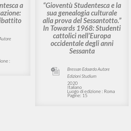
ARIA
BIBLIOGRAFIA SECONDARIA
ntesca a
“Gioventù Studentesca e la
azione:
sua genealogia culturale
ibattito
alla prova del Sessantotto.”
In Towards 1968: Studenti
cattolici nell’Europa
Autore
occidentale degli anni
Sessanta
ione :
Bressan Edoardo Autore
Edizioni Studium
2020
Italiano
Luogo di edizione : Roma
Pagine: 15