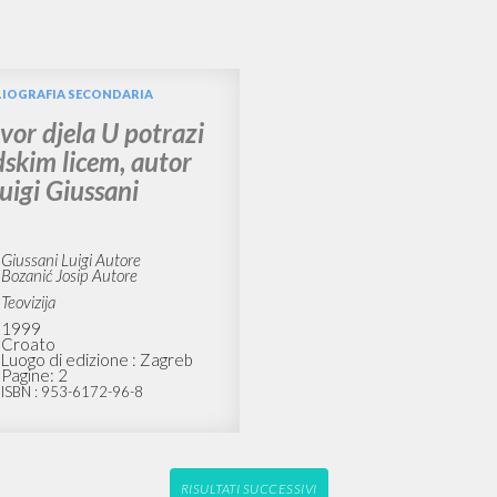
RICERCA AVANZATA
i risultati ancora più precisi? Utilizza la
2
DOCUMENTI TROVATI
Visualizza dettagli per tipologia
LINGUA
AUTORE
ANNO