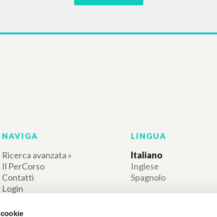
LIOGRAFIA SECONDARIA
or djela U potrazi
dskim licem, autor
uigi Giussani
Giussani Luigi Autore
Bozanić Josip Autore
Teovizija
1999
Croato
Luogo di edizione : Zagreb
Pagine: 2
ISBN
: 953-6172-96-8
RISULTATI SUCCESSIVI
 cookie