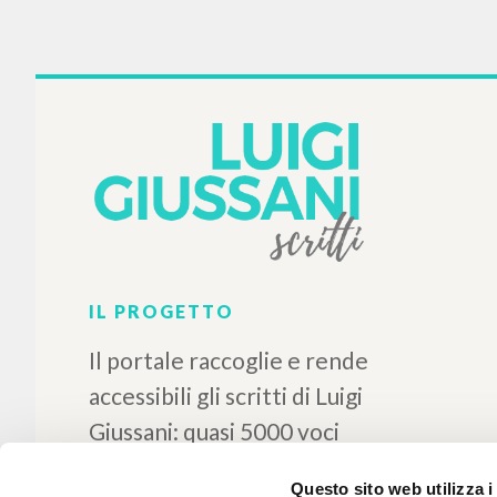
U potrazi za ljudskim licem
BIB
Predgov
za lju
Giussani Luigi Autore
Bozanić Josip Prefazione
L
Teovizija
1999
Croato
Luogo di edizione : Zagreb
Pagine: 224
ISBN
: 953-6172-96-8
Questo sito web utilizza i