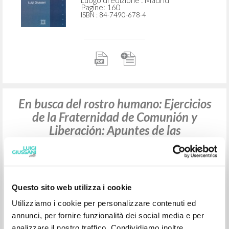
Luogo di edizione : Madrid
Pagine: 160
ISBN
: 84-7490-678-4
En busca del rostro humano: Ejercicios
de la Fraternidad de Comunión y
Liberación: Apuntes de las
meditaciones de Luigi Giussani y José
Miguel García
Questo sito web utilizza i cookie
Giussani Luigi Autore
García José Miguel Autore
Utilizziamo i cookie per personalizzare contenuti ed
Litterae Communionis-Huellas
annunci, per fornire funzionalità dei social media e per
1996
Spagnolo
analizzare il nostro traffico. Condividiamo inoltre