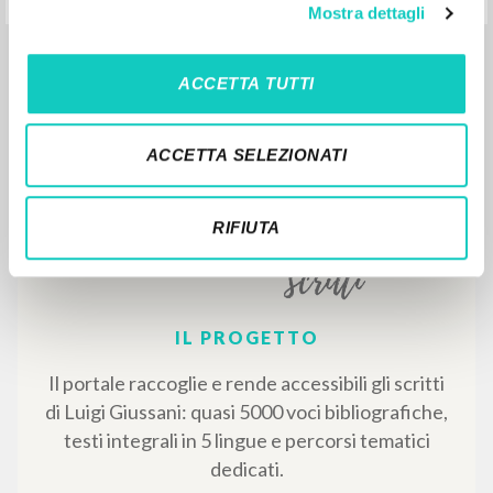
Mostra dettagli
RISULTATI SUCCESSIVI
ACCETTA TUTTI
ACCETTA SELEZIONATI
RIFIUTA
IL PROGETTO
Il portale raccoglie e rende accessibili gli scritti
di Luigi Giussani: quasi 5000 voci bibliografiche,
testi integrali in 5 lingue e percorsi tematici
dedicati.