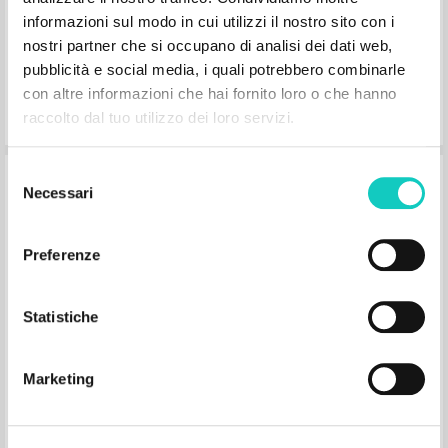
Luogo di edizione :
informazioni sul modo in cui utilizzi il nostro sito con i
Pagine: 66
nostri partner che si occupano di analisi dei dati web,
pubblicità e social media, i quali potrebbero combinarle
con altre informazioni che hai fornito loro o che hanno
raccolto dal tuo utilizzo dei loro servizi.
Selezione
Fraternidad: morada del yo
Necessari
del
consenso
Giussani Luigi Autore
Preferenze
Litterae Communionis-Huellas
1997
Spagnolo
Statistiche
Luogo di edizione : Madrid
Pagine: 4
Marketing