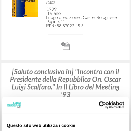
"La libertà di un tentativo. Intervista di
Luigi Amicone a Don Luigi Giussani a
conclusione del Meeting." In L'ignoto
genera paura. Il Mistero genera
stupore: Il libro del Meeting '99
Giussani Luigi Autore
Amicone Luigi Intervista
Celora Nicola Curatore
Ballarino Annamaria Curatore
Itaca
1999
Italiano
Luogo di edizione : Castel Bolognese
Questo sito web utilizza i cookie
Pagine: 2