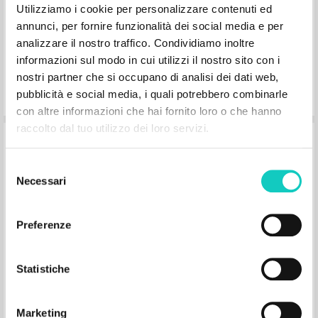
ISBN
: 88-87022-45-3
Utilizziamo i cookie per personalizzare contenuti ed
annunci, per fornire funzionalità dei social media e per
analizzare il nostro traffico. Condividiamo inoltre
informazioni sul modo in cui utilizzi il nostro sito con i
nostri partner che si occupano di analisi dei dati web,
pubblicità e social media, i quali potrebbero combinarle
[Saluto conclusivo in] "Incontro con il
con altre informazioni che hai fornito loro o che hanno
raccolto dal tuo utilizzo dei loro servizi.
Presidente della Repubblica On. Oscar
Luigi Scalfaro." In Il Libro del Meeting
'93
Selezione
Necessari
del
consenso
Giussani Luigi Autore
Scalfaro Oscar Luigi Autore
Preferenze
Itaca
1993
Italiano
Statistiche
Luogo di edizione : Castel Bolognese
Pagine: 5
Marketing