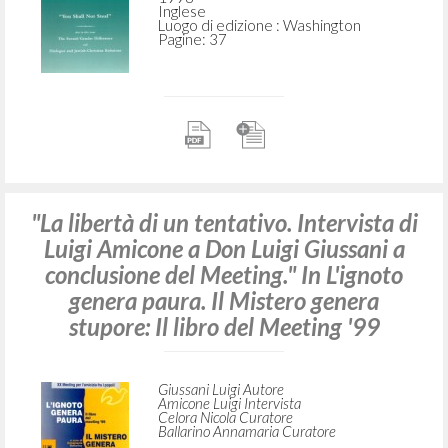
RICERCA AVANZATA »
A
Z
4
DOCUMENTI TROVATI
Religious Awareness in Modern Man
Giussani Luigi Autore
Communio: International Catholic Review
1998
Inglese
Luogo di edizione : Washington
Pagine: 37