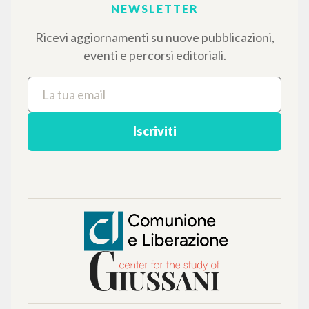
dedicati.
NAVIGA
Ricerca avanzata »
Il PerCorso
Contatti
Login
LINGUA
Italiano
Inglese
Spagnolo
NEWSLETTER
Ricevi aggiornamenti su nuove pubblicazioni,
eventi e percorsi editoriali.