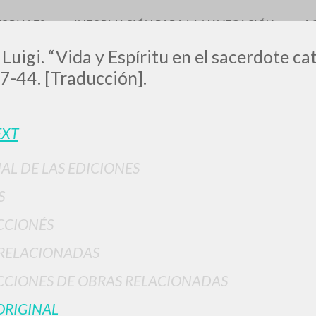
TORIALES
INFORMACIÓN PARA LA NAVEGACIÓN
A
 Luigi. “Vida y Espíritu en el sacerdote cat
7-44. [Traducción].
EXT
IAL DE LAS EDICIONES
BÚSQUEDA AVANZ
s resultados aún más precisos? Utilizar el
S
0
DOCUMENTOS ENCONTRADOS
CCIONÉS
Ver detalles por tipo
RELACIONADAS
IDIOMA
AUTOR
AÑO
ACTI
CIONES DE OBRAS RELACIONADAS
ORIGINAL