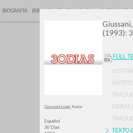
BIOGRAFÍA
BIBLIOGRAFÍA SECUNDARIA
CRITERIOS EDI
Giussani,
(1993): 3
FULL T
HISTOR
¿Quiere
SÍNTESI
TRADU
OBRAS 
Giussani Luigi
Autor
TIPOLOGÍA
TRADUC
Español
30 Dias
TEXTO 