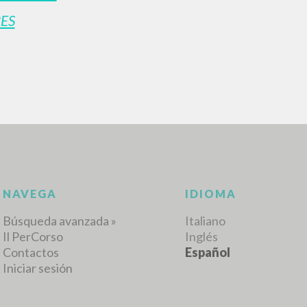
ES
RESULTADOS SUCESIVOS
NAVEGA
IDIOMA
Búsqueda avanzada »
Italiano
Il PerCorso
Inglés