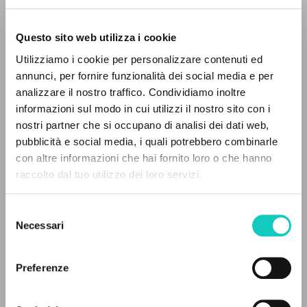
Questo sito web utilizza i cookie
Utilizziamo i cookie per personalizzare contenuti ed
annunci, per fornire funzionalità dei social media e per
analizzare il nostro traffico. Condividiamo inoltre
informazioni sul modo in cui utilizzi il nostro sito con i
nostri partner che si occupano di analisi dei dati web,
pubblicità e social media, i quali potrebbero combinarle
Giussani Carmen
Traductor
con altre informazioni che hai fornito loro o che hanno
Giussani Luigi
Autor
raccolto dal tuo utilizzo dei loro servizi.
Prosperi Davide
Editor y prologuista
BÚSQUEDA AVANZADA »
Selezione
A
Ediciones Encuentro
Z
Necessari
del
Español
consenso
0
DOCUMENTOS ENCONTRADOS
2024
Páginas: 326
Preferenze