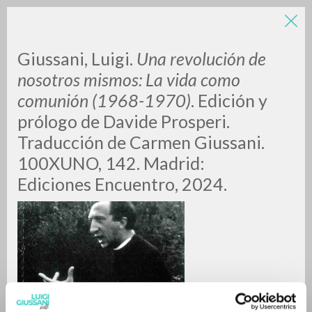
LUIGI
Giussani, Luigi.
Una revolución de
nosotros mismos: La vida como
GIUSSANI
comunión (1968-1970)
. Edición y
prólogo de Davide Prosperi.
scritti
Traducción de Carmen Giussani.
100XUNO, 142. Madrid:
Ediciones Encuentro, 2024.