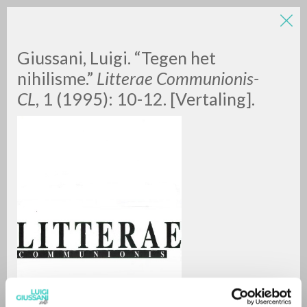
Giussani, Luigi. “Tegen het
nihilisme.”
Litterae Communionis-
CL
, 1 (1995): 10-12. [Vertaling].
BÚSQUEDA AVANZADA »
A
Z
0
DOCUMENTOS ENCONTRADOS
RESULTADOS SUCESIVOS