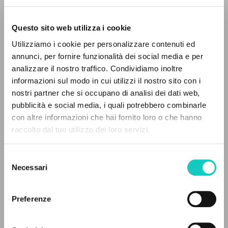
Questo sito web utilizza i cookie
Utilizziamo i cookie per personalizzare contenuti ed
annunci, per fornire funzionalità dei social media e per
Andreotti Giulio
Entrevista
analizzare il nostro traffico. Condividiamo inoltre
Giussani Luigi
Autor
informazioni sul modo in cui utilizzi il nostro sito con i
nostri partner che si occupano di analisi dei dati web,
Holandés
Litterae Communionis-CL
pubblicità e social media, i quali potrebbero combinarle
1995
EL PROYECTO
con altre informazioni che hai fornito loro o che hanno
Páginas: 3
raccolto dal tuo utilizzo dei loro servizi.
Este portal recoge y pone a disposición de los
usuarios los textos de Luigi Giussani: casi 5000
Selezione
voces bibliográficas, textos íntegros en 5
Necessari
del
ÚLTIMA ACTUALIZACIÓN
idiomas y líneas temáticas.
04/05/2020
consenso
Preferenze
NAVEGA