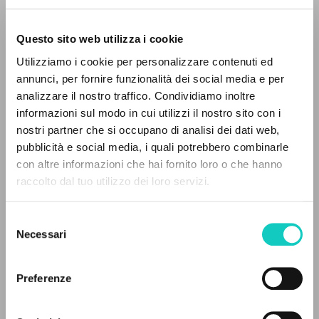
Questo sito web utilizza i cookie
Beethoven Ludwig van
Compositor
Utilizziamo i cookie per personalizzare contenuti ed
Giussani Luigi
Autor
annunci, per fornire funzionalità dei social media e per
analizzare il nostro traffico. Condividiamo inoltre
DECCA
informazioni sul modo in cui utilizzi il nostro sito con i
Italiano
nostri partner che si occupano di analisi dei dati web,
2002
pubblicità e social media, i quali potrebbero combinarle
Páginas: 2
EL PROYECTO
con altre informazioni che hai fornito loro o che hanno
raccolto dal tuo utilizzo dei loro servizi.
Este portal recoge y pone a disposición de los
usuarios los textos de Luigi Giussani: casi 5000
Selezione
ÚLTIMA ACTUALIZACIÓN
voces bibliográficas, textos íntegros en 5
28/05/2025
Necessari
del
idiomas y líneas temáticas.
consenso
Preferenze
NAVEGA
LEE EL FULL TEXT EN LA EDICIÓN