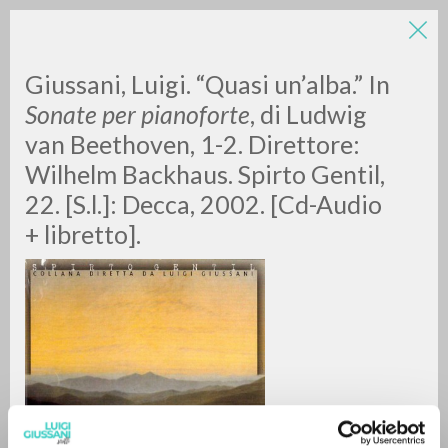
Giussani, Luigi. “Quasi un’alba.”
In
Sonate per pianoforte
, di Ludwig
van Beethoven, 1-2.
Direttore:
Wilhelm Backhaus. Spirto Gentil,
22. [S.l.]: Decca, 2002. [Cd-Audio
+ libretto].
BÚSQUEDA AVANZADA »
A
Z
0
DOCUMENTOS ENCONTRADOS
RESULTADOS SUCESIVOS