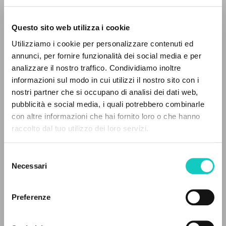
Questo sito web utilizza i cookie
Utilizziamo i cookie per personalizzare contenuti ed
annunci, per fornire funzionalità dei social media e per
analizzare il nostro traffico. Condividiamo inoltre
Giussani Luigi
Autor
informazioni sul modo in cui utilizzi il nostro sito con i
nostri partner che si occupano di analisi dei dati web,
Italiano
pubblicità e social media, i quali potrebbero combinarle
Litterae Communionis-Tracce
con altre informazioni che hai fornito loro o che hanno
1995
raccolto dal tuo utilizzo dei loro servizi.
Páginas: 3
BÚSQUEDA AVANZADA »
Selezione
A
Z
Necessari
del
ÚLTIMA ACTUALIZACIÓN
consenso
0
DOCUMENTOS ENCONTRADOS
27/11/2018
Preferenze