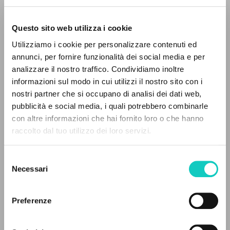
Questo sito web utilizza i cookie
BÚSQUEDA AVANZADA »
Utilizziamo i cookie per personalizzare contenuti ed
A
Z
annunci, per fornire funzionalità dei social media e per
analizzare il nostro traffico. Condividiamo inoltre
0
DOCUMENTOS ENCONTRADOS
Giussani Luigi
Autor
informazioni sul modo in cui utilizzi il nostro sito con i
Vitali Maurizio
Entrevista
nostri partner che si occupano di analisi dei dati web,
pubblicità e social media, i quali potrebbero combinarle
Italiano
con altre informazioni che hai fornito loro o che hanno
La Nuova Europa
raccolto dal tuo utilizzo dei loro servizi.
RESULTADOS SUCESIVOS
2014
Páginas: 6
Selezione
Necessari
del
consenso
ÚLTIMA ACTUALIZACIÓN
Preferenze
27/06/2025