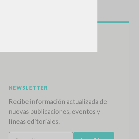
BUSCA
Frase exacta
ADA »
VIDADES RECIENTES
A
Z