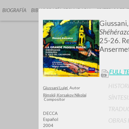
BIOGRAFÍA
BIBLIOGRAFÍA SECUNDARIA
CRITERIOS EDI
Giussani, 
Shéhéraza
25-26. Re
Ansermet
FULL T
GIU
HISTOR
Giussani Luigi
Autor
Rimskij-Korsakov Nikolaj
SÍNTESI
Compositor
TRADU
DECCA
Español
OBRAS 
2004