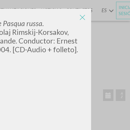
INIC
CTUALIZACIONES
NOTICIAS
CONTACTOS
ES
Y
SESI
 Pasqua russa.
kolaj Rimskij-Korsakov,
mande. Conductor: Ernest
2004. [CD-Audio + folleto].