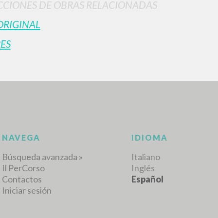
CIONES DE OBRAS RELACIONADAS
ORIGINAL
ES
BÚSQUEDA AVANZ
s resultados aún más precisos? Utilizar el
0
DOCUMENTOS ENCONTRADOS
Ver detalles por tipo
IDIOMA
AUTOR
AÑO
ACTI