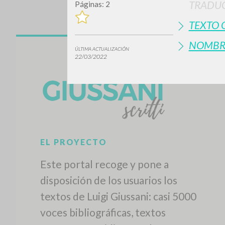
TRADUC
Páginas: 2
TEXTO 
NOMBR
ÚLTIMA ACTUALIZACIÓN
22/03/2022
¿Quiere
TIPOLOGÍA