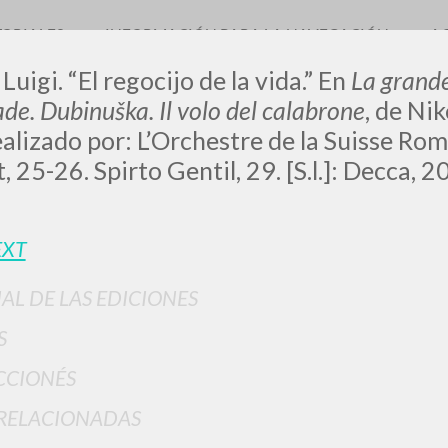
TORIALES
INFORMACIÓN PARA LA NAVEGACIÓN
A
Luigi. “El regocijo de la vida.” En
La grande
de. Dubinuška. Il volo del calabrone
, de Ni
alizado por: L’Orchestre de la Suisse Ro
,
25-26. Spirto Gentil, 29. [S.l.]: Decca, 
LUIGI
EXT
SSANI
IAL DE LAS EDICIONES
scritti
S
CCIONÉS
RELACIONADAS