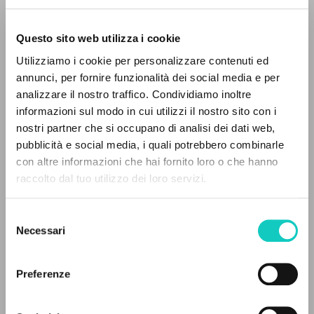
Questo sito web utilizza i cookie
BÚSQUEDA AVANZADA »
Utilizziamo i cookie per personalizzare contenuti ed
A
Z
annunci, per fornire funzionalità dei social media e per
analizzare il nostro traffico. Condividiamo inoltre
0
DOCUMENTOS ENCONTRADOS
informazioni sul modo in cui utilizzi il nostro sito con i
nostri partner che si occupano di analisi dei dati web,
pubblicità e social media, i quali potrebbero combinarle
Giussani Luigi
Autor
con altre informazioni che hai fornito loro o che hanno
Sicari Antonio
Autor
raccolto dal tuo utilizzo dei loro servizi.
RESULTADOS SUCESIVOS
Jaca Book
Selezione
Italiano
Necessari
del
1990
consenso
Páginas: 19
Preferenze