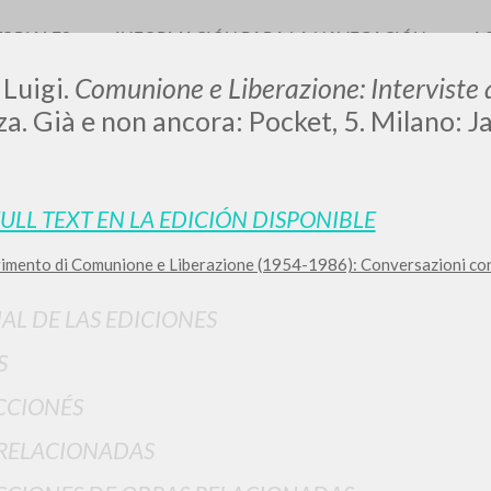
TORIALES
INFORMACIÓN PARA LA NAVEGACIÓN
A
 Luigi.
Comunione e Liberazione: Interviste a
a. Già e non ancora: Pocket, 5. Milano: J
LUIGI
FULL TEXT EN LA EDICIÓN DISPONIBLE
vimento di Comunione e Liberazione (1954-1986): Conversazioni con
SSANI
IAL DE LAS EDICIONES
scritti
S
CCIONÉS
RELACIONADAS