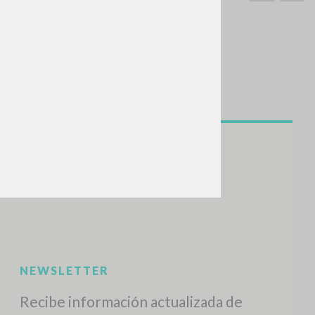
BUSCA
Frase exacta
ADA »
VIDADES RECIENTES
A
Z