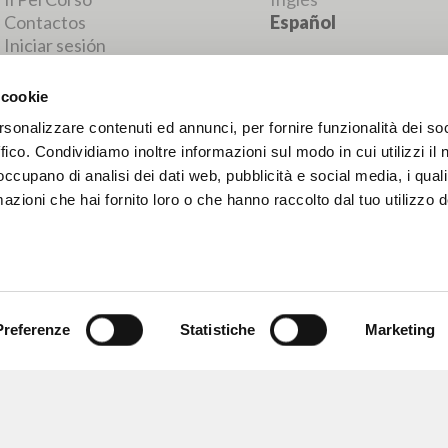
RESULTADOS SUCESIVOS
 cookie
rsonalizzare contenuti ed annunci, per fornire funzionalità dei so
ffico. Condividiamo inoltre informazioni sul modo in cui utilizzi il 
 occupano di analisi dei dati web, pubblicità e social media, i qual
azioni che hai fornito loro o che hanno raccolto dal tuo utilizzo d
Preferenze
Statistiche
Marketing
NAVEGA
IDIOMA
Búsqueda avanzada »
Italiano
Il PerCorso
Inglés
Contactos
Español