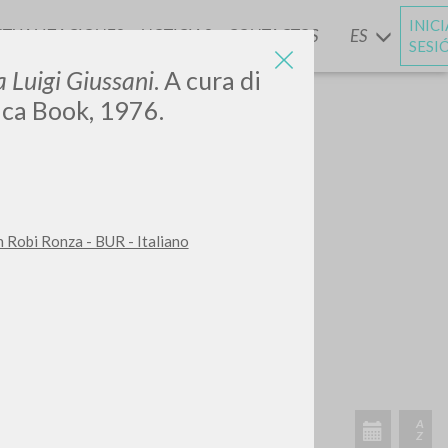
INIC
CTUALIZACIONES
NOTICIAS
CONTACTOS
ES
Y
SESI
 Luigi Giussani
. A cura di
aca Book, 1976.
 Robi Ronza - BUR - Italiano