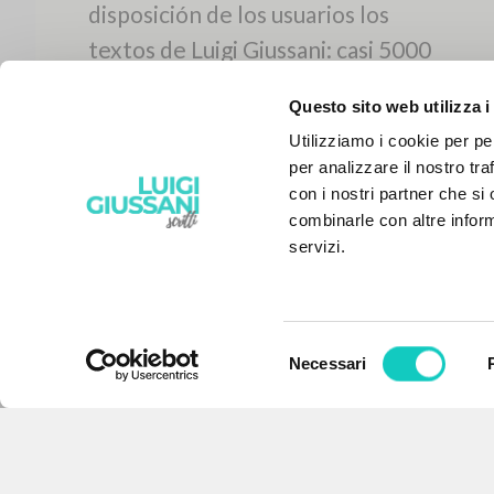
Questo sito web utilizza i
Utilizziamo i cookie per pe
per analizzare il nostro tra
con i nostri partner che si
combinarle con altre inform
servizi.
Selezione
Necessari
EL PROYECTO
del
consenso
Este portal recoge y pone a
disposición de los usuarios los
textos de Luigi Giussani: casi 5000