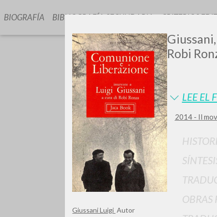
BIOGRAFÍA
BIBLIOGRAFÍA SECUNDARIA
CRITERIOS EDI
Giussani,
Robi Ronz
LEE EL 
2014 - Il mo
GIU
HISTOR
SÍNTESI
TRADU
OBRAS 
Giussani Luigi
Autor