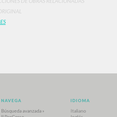
CIONES DE OBRAS RELACIONADAS
ORIGINAL
ES
BÚSQUEDA AVANZ
s resultados aún más precisos? Utilizar el
0
DOCUMENTOS ENCONTRADOS
Ver detalles por tipo
IDIOMA
AUTOR
AÑO
ACTI