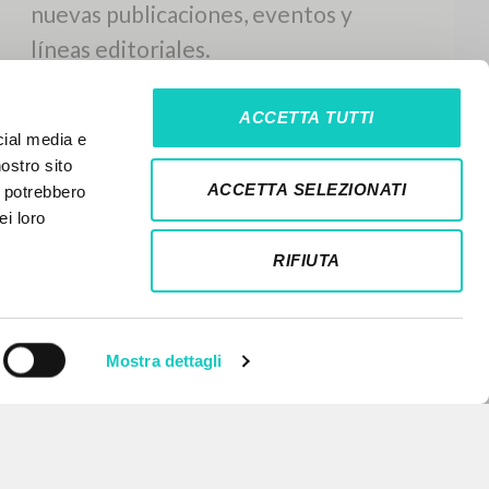
ACCETTA TUTTI
cial media e
nostro sito
ACCETTA SELEZIONATI
i potrebbero
ei loro
RIFIUTA
Mostra dettagli
NEWSLETTER
Recibe información actualizada de
nuevas publicaciones, eventos y
líneas editoriales.