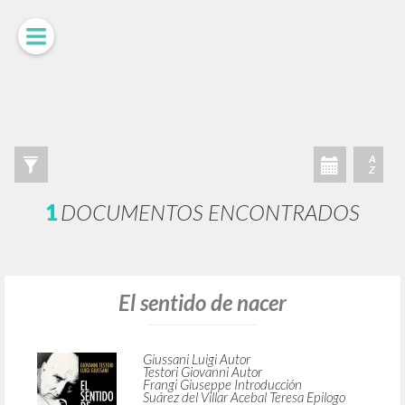
LUIGI
GIUSSANI
scritti