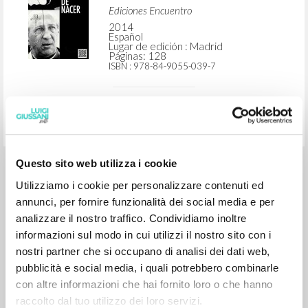
BÚSQUEDA AVANZADA »
A
Z
1
DOCUMENTOS ENCONTRADOS
Questo sito web utilizza i cookie
El sentido de nacer
Utilizziamo i cookie per personalizzare contenuti ed
annunci, per fornire funzionalità dei social media e per
Giussani Luigi Autor
analizzare il nostro traffico. Condividiamo inoltre
Testori Giovanni Autor
informazioni sul modo in cui utilizzi il nostro sito con i
Frangi Giuseppe Introducción
Suárez del Villar Acebal Teresa Epilogo
nostri partner che si occupano di analisi dei dati web,
Ediciones Encuentro
pubblicità e social media, i quali potrebbero combinarle
2014
con altre informazioni che hai fornito loro o che hanno
Español
Lugar de edición : Madrid
raccolto dal tuo utilizzo dei loro servizi.
Páginas: 128