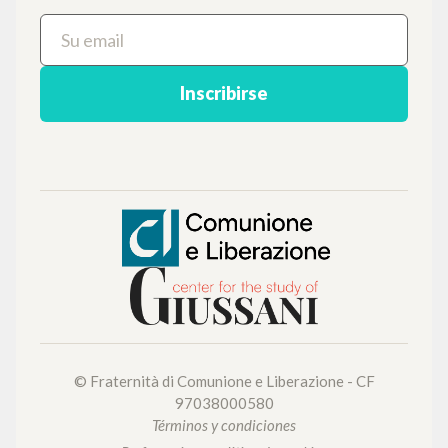
voces bibliográficas, textos íntegros en 5
idiomas y líneas temáticas.
NAVEGA
Búsqueda avanzada »
Il PerCorso
Contactos
Iniciar sesión
IDIOMA
Italiano
Inglés
Español
NEWSLETTER
Recibe información actualizada de nuevas