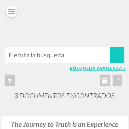
LUIGI
GIUSSANI
scritti