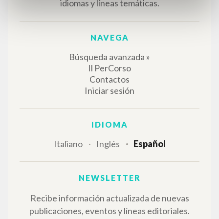
Lugar de edición : Montreal-Kingston-London-
Ithaca
Páginas: 2
ISBN
: 0-7735-3148-3
RESULTADOS SUCESIVOS
EL PROYECTO
Este portal recoge y pone a disposición de los
usuarios los textos de Luigi Giussani: casi 5000