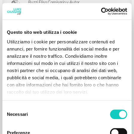
The Journey to Truth is an Experience
Giussani Luigi Autor
Ouellet Marc Introducción
Questo sito web utilizza i cookie
McGill-Queen's University Press
Utilizziamo i cookie per personalizzare contenuti ed
2006
Inglés
annunci, per fornire funzionalità dei social media e per
Lugar de edición : Montreal-Kingston-
analizzare il nostro traffico. Condividiamo inoltre
London-Ithaca
Páginas: 158
informazioni sul modo in cui utilizzi il nostro sito con i
ISBN
: 0-7735-3148-3
nostri partner che si occupano di analisi dei dati web,
pubblicità e social media, i quali potrebbero combinarle
con altre informazioni che hai fornito loro o che hanno
raccolto dal tuo utilizzo dei loro servizi.
Selezione
BIBLIOGRAFÍA SECUNDARIA
Necessari
del
A Generative Thought: An Introduction
consenso
to the Works of Luigi Giussani
Preferenze