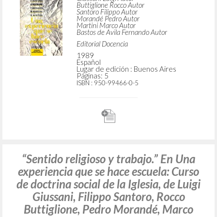
“La caridad se hace obra." En Una
experiencia que se hace escuela: Curso
de doctrina social de la Iglesia, de Luigi
Giussani, Filippo Santoro, Rocco
Buttiglione, Pedro Morandé, Marco
Martini y Fernando Bastos de Avila
Giussani Luigi Autor
Buttiglione Rocco Autor
Santoro Filippo Autor
Morandé Pedro Autor
Martini Marco Autor
Bastos de Avila Fernando Autor
Editorial Docencia
1989
Español
Lugar de edición : Buenos Aires
Páginas: 5
ISBN
: 950-99466-0-5