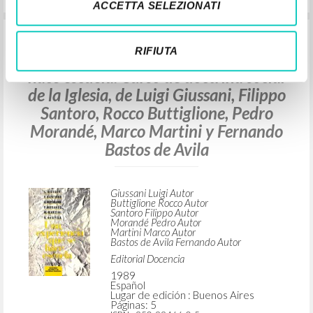
Martini Marco Autor
ACCETTA SELEZIONATI
Bastos de Avila Fernando Autor
Editorial Docencia
1989
RIFIUTA
Español
Lugar de edición : Buenos Aires
Páginas: 4
ISBN
: 950-99466-0-5
“La familia: lugar de educación en la
pertenencia.” En Una experiencia que se
hace escuela: Curso de doctrina social
de la Iglesia, de Luigi Giussani, Filippo
Santoro, Rocco Buttiglione, Pedro
Morandé, Marco Martini y Fernando
Bastos de Avila