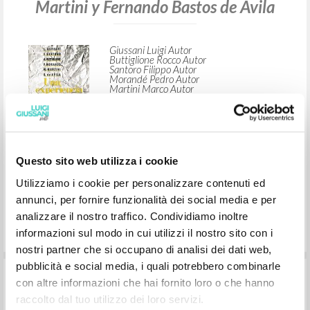
“Sentido religioso y trabajo.” En Una
experiencia que se hace escuela: Curso
de doctrina social de la Iglesia, de Luigi
Giussani, Filippo Santoro, Rocco
Buttiglione, Pedro Morandé, Marco
Martini y Fernando Bastos de Avila
Questo sito web utilizza i cookie
Utilizziamo i cookie per personalizzare contenuti ed
annunci, per fornire funzionalità dei social media e per
Giussani Luigi Autor
Buttiglione Rocco Autor
analizzare il nostro traffico. Condividiamo inoltre
Santoro Filippo Autor
Morandé Pedro Autor
informazioni sul modo in cui utilizzi il nostro sito con i
Martini Marco Autor
Bastos de Avila Fernando Autor
nostri partner che si occupano di analisi dei dati web,
Editorial Docencia
pubblicità e social media, i quali potrebbero combinarle
1989
con altre informazioni che hai fornito loro o che hanno
Español
raccolto dal tuo utilizzo dei loro servizi.
Lugar de edición : Buenos Aires