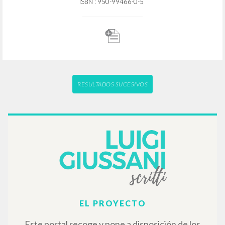
Giussani Luigi Autor
Buttiglione Rocco Autor
Santoro Filippo Autor
Morandé Pedro Autor
Martini Marco Autor
Bastos de Avila Fernando Autor
Editorial Docencia
1989
Español
Lugar de edición : Buenos Aires
Páginas: 5
ISBN
: 950-99466-0-5
RESULTADOS SUCESIVOS