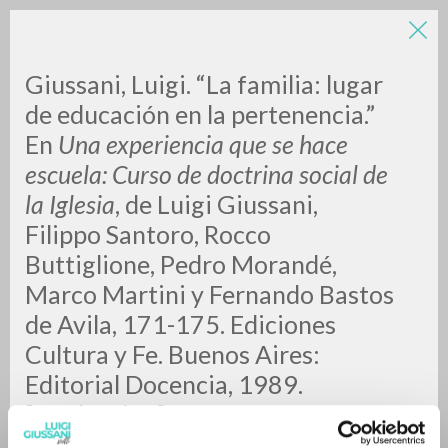
Giussani, Luigi. “La familia: lugar
de educación en la pertenencia.”
En
Una experiencia que se hace
escuela: Curso de doctrina social de
la Iglesia
, de Luigi Giussani,
Filippo Santoro, Rocco
BÚSQUEDA AVANZADA »
Buttiglione, Pedro Morandé,
A
Z
Marco Martini y Fernando Bastos
de Avila, 171-175. Ediciones
0
DOCUMENTOS ENCONTRADOS
Cultura y Fe. Buenos Aires:
Editorial Docencia, 1989.
[Traducción].
RESULTADOS SUCESIVOS