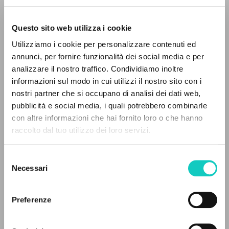
Questo sito web utilizza i cookie
Utilizziamo i cookie per personalizzare contenuti ed
annunci, per fornire funzionalità dei social media e per
analizzare il nostro traffico. Condividiamo inoltre
informazioni sul modo in cui utilizzi il nostro sito con i
nostri partner che si occupano di analisi dei dati web,
pubblicità e social media, i quali potrebbero combinarle
EL PROYECTO
con altre informazioni che hai fornito loro o che hanno
raccolto dal tuo utilizzo dei loro servizi.
Este portal recoge y pone a disposición de los
usuarios los textos de Luigi Giussani: casi 5000
Selezione
voces bibliográficas, textos íntegros en 5
Necessari
del
idiomas y líneas temáticas.
consenso
Bastos de Avila Fernando
Autor
Preferenze
Buttiglione Rocco
Autor
NAVEGA
Giussani Luigi
Autor
Martini Marco
Autor