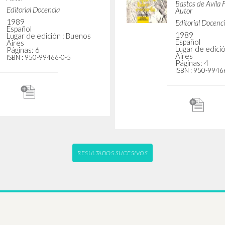
tido religioso y
“Pasión por el hom
abajo.” En Una
aquí el motor d
iencia que se hace
democracia viva.”
: Curso de doctrina
experiencia que s
e la Iglesia, de Luigi
escuela: Curso de 
i, Filippo Santoro,
social de la Iglesia,
Buttiglione, Pedro
Giussani, Filippo 
é, Marco Martini y
Rocco Buttiglione
do Bastos de Avila
Morandé, Marco Ma
Fernando Bastos d
Giussani Luigi Autor
Buttiglione Rocco Autor
Giussani Luigi A
Santoro Filippo Autor
Buttiglione Rocc
Morandé Pedro Autor
Santoro Filippo 
Martini Marco Autor
Morandé Pedro 
Bastos de Avila Fernando
Martini Marco A
Autor
Bastos de Avila
Editorial Docencia
Autor
1989