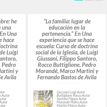
BUSCA
Frase exacta
ADA »
VIDADES RECIENTES
A
Z