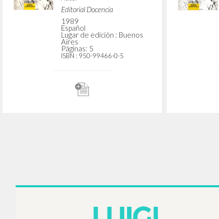
“La caridad se hace obra."
“Sen
En Una experiencia que se
tr
hace escuela: Curso de
exper
doctrina social de la Iglesia,
escuela
de Luigi Giussani, Filippo
social d
Santoro, Rocco Buttiglione,
Giussan
Pedro Morandé, Marco
Rocco 
Martini y Fernando Bastos
Morand
de Avila
Fernan
Giussani Luigi Autor
Buttiglione Rocco Autor
Santoro Filippo Autor
Morandé Pedro Autor
Martini Marco Autor
Bastos de Avila Fernando
Autor
Editorial Docencia
1989