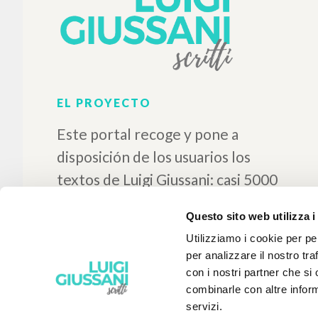
Español
Lugar de edición : Buenos
Aires
Páginas: 5
ISBN
: 950-99466-0-5
Questo sito web utilizza i
Utilizziamo i cookie per pe
per analizzare il nostro tra
con i nostri partner che si
combinarle con altre inform
servizi.