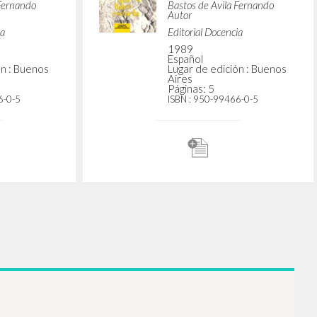
bre: he
“La familia: lugar de
e una
educación en la
 En Una
pertenencia.” En Una
e hace
experiencia que se hace
doctrina
escuela: Curso de doctrina
 de Luigi
social de la Iglesia, de Luigi
Santoro,
Giussani, Filippo Santoro,
, Pedro
Rocco Buttiglione, Pedro
rtini y
Morandé, Marco Martini y
e Avila
Fernando Bastos de Avila
utor
Giussani Luigi Autor
o Autor
Buttiglione Rocco Autor
Autor
Santoro Filippo Autor
Autor
Morandé Pedro Autor
utor
Martini Marco Autor
 Fernando
Bastos de Avila Fernando
Autor