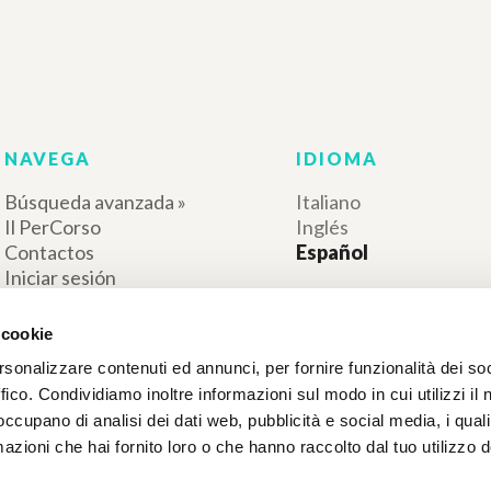
Editorial Docenc
Español
1989
Lugar de edición : Buenos
Español
Aires
Lugar de edici
Páginas: 6
Aires
ISBN
: 950-99466-0-5
Páginas: 4
ISBN
: 950-9946
RESULTADOS SUCESIVOS
 cookie
rsonalizzare contenuti ed annunci, per fornire funzionalità dei so
ffico. Condividiamo inoltre informazioni sul modo in cui utilizzi il 
 occupano di analisi dei dati web, pubblicità e social media, i qual
azioni che hai fornito loro o che hanno raccolto dal tuo utilizzo d