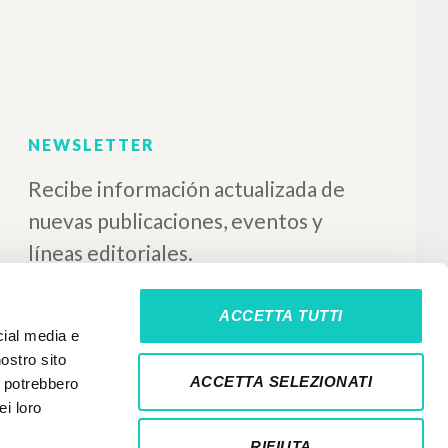
ia
Editorial Docencia
1989
Español
ón : Buenos
Lugar de edición : Buenos
Aires
Páginas: 5
6-0-5
ISBN
: 950-99466-0-5
ACCETTA TUTTI
cial media e
nostro sito
ACCETTA SELEZIONATI
i potrebbero
ei loro
RIFIUTA