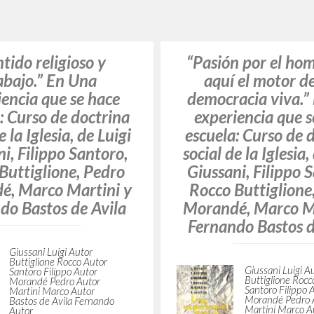
BÚSQUEDA AVANZ
s resultados aún más precisos? Utilizar el
4
DOCUMENTOS ENCONTRADOS
Ver detalles por tipo
IDIOMA
AUTOR
AÑO
ACTI