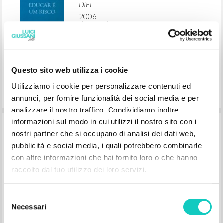
Questo sito web utilizza i cookie
Educar é um risco
Utilizziamo i cookie per personalizzare contenuti ed
annunci, per fornire funzionalità dei social media e per
analizzare il nostro traffico. Condividiamo inoltre
Giussani Luigi Autor
informazioni sul modo in cui utilizzi il nostro sito con i
Lobkowicz Nikolaus Introducción
nostri partner che si occupano di analisi dei dati web,
DIEL
pubblicità e social media, i quali potrebbero combinarle
2006
Portugués
con altre informazioni che hai fornito loro o che hanno
Lugar de edición : Lisboa
raccolto dal tuo utilizzo dei loro servizi.
Páginas: 136
ISBN
: 972-8941-04-8
Selezione
Necessari
del
consenso