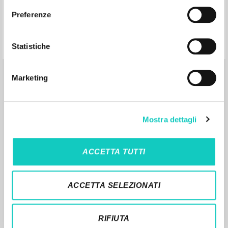
Preferenze
Educar é um risco
Statistiche
Giussani Luigi Autor
Lobkowicz Nikolaus Introducción
Marketing
Paulus Editora
2018
Portugués
Lugar de edición : Lisboa
Mostra dettagli
Páginas: 128
ISBN
: 978-972-30-2074-8
ACCETTA TUTTI
ACCETTA SELEZIONATI
RIFIUTA
RESULTADOS SUCESIVOS