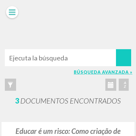
LUIGI
GIUSSANI
scritti